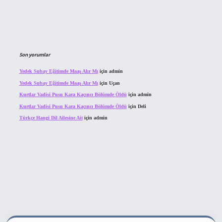
Son yorumlar
Yedek Subay Eğitimde Maaş Alır Mı
için
admin
Yedek Subay Eğitimde Maaş Alır Mı
için
Uçan
Kurtlar Vadisi Pusu Kara Kaçıncı Bölümde Öldü
için
admin
Kurtlar Vadisi Pusu Kara Kaçıncı Bölümde Öldü
için
Deli
Türkçe Hangi Dil Ailesine Ait
için
admin
ahis sitesi