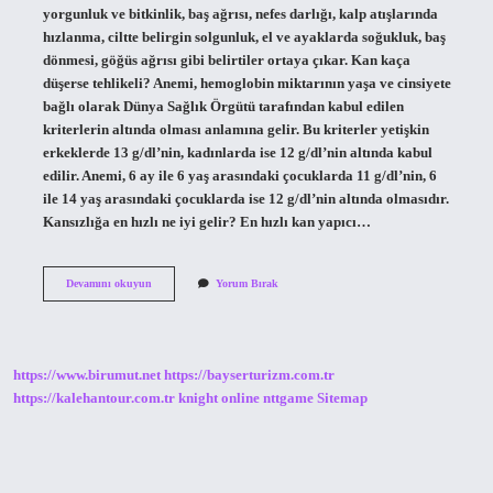
yorgunluk ve bitkinlik, baş ağrısı, nefes darlığı, kalp atışlarında
hızlanma, ciltte belirgin solgunluk, el ve ayaklarda soğukluk, baş
dönmesi, göğüs ağrısı gibi belirtiler ortaya çıkar. Kan kaça
düşerse tehlikeli? Anemi, hemoglobin miktarının yaşa ve cinsiyete
bağlı olarak Dünya Sağlık Örgütü tarafından kabul edilen
kriterlerin altında olması anlamına gelir. Bu kriterler yetişkin
erkeklerde 13 g/dl’nin, kadınlarda ise 12 g/dl’nin altında kabul
edilir. Anemi, 6 ay ile 6 yaş arasındaki çocuklarda 11 g/dl’nin, 6
ile 14 yaş arasındaki çocuklarda ise 12 g/dl’nin altında olmasıdır.
Kansızlığa en hızlı ne iyi gelir? En hızlı kan yapıcı…
Kansızlık
Devamını okuyun
Yorum Bırak
Ne
Anlama
Gelir
https://www.birumut.net
https://bayserturizm.com.tr
https://kalehantour.com.tr
knight online
nttgame
Sitemap