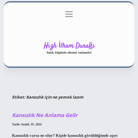
menüyü
Gizlilik Politikası
aç
Hakkımızda
Yasal Uyarı
Hızlı İlham Durağı
Anlık bilgilerle zihnini canlandır!
Etiket:
Kansızlık için ne yemek lazım
Kansızlık Ne Anlama Gelir
Tarih: Aralık 19, 2024
Kansızlık varsa ne olur? Kişide kansızlık görüldüğünde aşırı