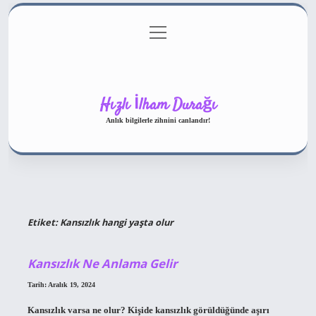
menüyü
Gizlilik Politikası
aç
Hakkımızda
Yasal Uyarı
Hızlı İlham Durağı
Anlık bilgilerle zihnini canlandır!
Etiket:
Kansızlık hangi yaşta olur
Kansızlık Ne Anlama Gelir
Tarih: Aralık 19, 2024
Kansızlık varsa ne olur? Kişide kansızlık görüldüğünde aşırı