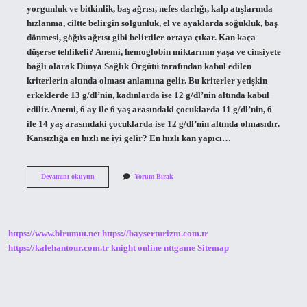
yorgunluk ve bitkinlik, baş ağrısı, nefes darlığı, kalp atışlarında
hızlanma, ciltte belirgin solgunluk, el ve ayaklarda soğukluk, baş
dönmesi, göğüs ağrısı gibi belirtiler ortaya çıkar. Kan kaça
düşerse tehlikeli? Anemi, hemoglobin miktarının yaşa ve cinsiyete
bağlı olarak Dünya Sağlık Örgütü tarafından kabul edilen
kriterlerin altında olması anlamına gelir. Bu kriterler yetişkin
erkeklerde 13 g/dl’nin, kadınlarda ise 12 g/dl’nin altında kabul
edilir. Anemi, 6 ay ile 6 yaş arasındaki çocuklarda 11 g/dl’nin, 6
ile 14 yaş arasındaki çocuklarda ise 12 g/dl’nin altında olmasıdır.
Kansızlığa en hızlı ne iyi gelir? En hızlı kan yapıcı…
Kansızlık
Devamını okuyun
Yorum Bırak
Ne
Anlama
Gelir
https://www.birumut.net
https://bayserturizm.com.tr
https://kalehantour.com.tr
knight online
nttgame
Sitemap