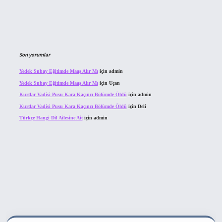
Son yorumlar
Yedek Subay Eğitimde Maaş Alır Mı
için
admin
Yedek Subay Eğitimde Maaş Alır Mı
için
Uçan
Kurtlar Vadisi Pusu Kara Kaçıncı Bölümde Öldü
için
admin
Kurtlar Vadisi Pusu Kara Kaçıncı Bölümde Öldü
için
Deli
Türkçe Hangi Dil Ailesine Ait
için
admin
bahis sitesi