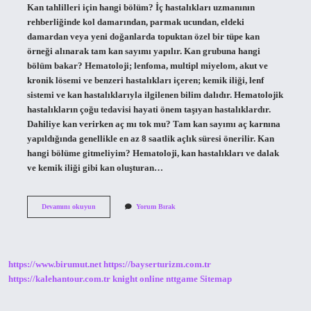
Kan tahlilleri için hangi bölüm? İç hastalıkları uzmanının
rehberliğinde kol damarından, parmak ucundan, eldeki
damardan veya yeni doğanlarda topuktan özel bir tüpe kan
örneği alınarak tam kan sayımı yapılır. Kan grubuna hangi
bölüm bakar? Hematoloji; lenfoma, multipl miyelom, akut ve
kronik lösemi ve benzeri hastalıkları içeren; kemik iliği, lenf
sistemi ve kan hastalıklarıyla ilgilenen bilim dalıdır. Hematolojik
hastalıkların çoğu tedavisi hayati önem taşıyan hastalıklardır.
Dahiliye kan verirken aç mı tok mu? Tam kan sayımı aç karnına
yapıldığında genellikle en az 8 saatlik açlık süresi önerilir. Kan
hangi bölüme gitmeliyim? Hematoloji, kan hastalıkları ve dalak
ve kemik iliği gibi kan oluşturan…
Kan
Devamını okuyun
Yorum Bırak
Vermek
Için
Hangi
Bölümden
Randevu
https://www.birumut.net
https://bayserturizm.com.tr
Alınır
https://kalehantour.com.tr
knight online
nttgame
Sitemap