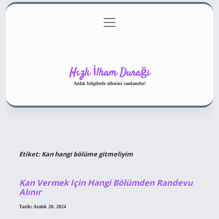
menüyü
Gizlilik Politikası
aç
Hakkımızda
Yasal Uyarı
Hızlı İlham Durağı
Anlık bilgilerle zihnini canlandır!
Etiket:
Kan hangi bölüme gitmeliyim
Kan Vermek Için Hangi Bölümden Randevu
Alınır
Tarih: Aralık 20, 2024