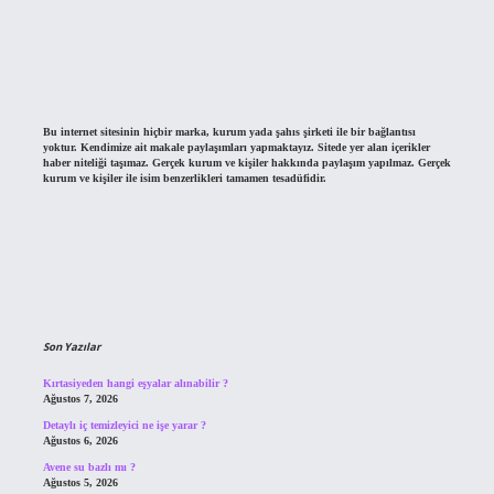
Bu internet sitesinin hiçbir marka, kurum yada şahıs şirketi ile bir bağlantısı
yoktur. Kendimize ait makale paylaşımları yapmaktayız. Sitede yer alan içerikler
haber niteliği taşımaz. Gerçek kurum ve kişiler hakkında paylaşım yapılmaz. Gerçek
kurum ve kişiler ile isim benzerlikleri tamamen tesadüfidir.
Son Yazılar
Kırtasiyeden hangi eşyalar alınabilir ?
Ağustos 7, 2026
Detaylı iç temizleyici ne işe yarar ?
Ağustos 6, 2026
Avene su bazlı mı ?
Ağustos 5, 2026