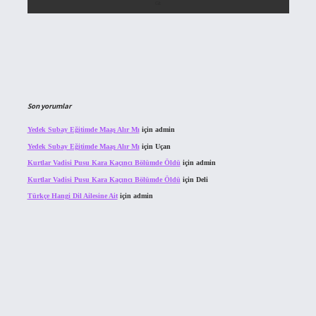
Son yorumlar
Yedek Subay Eğitimde Maaş Alır Mı
için
admin
Yedek Subay Eğitimde Maaş Alır Mı
için
Uçan
Kurtlar Vadisi Pusu Kara Kaçıncı Bölümde Öldü
için
admin
Kurtlar Vadisi Pusu Kara Kaçıncı Bölümde Öldü
için
Deli
Türkçe Hangi Dil Ailesine Ait
için
admin