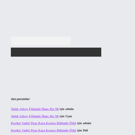
Arama
Son yorumlar
Yedek Subay Eğitimde Maaş Alır Mı
için
admin
Yedek Subay Eğitimde Maaş Alır Mı
için
Uçan
Kurtlar Vadisi Pusu Kara Kaçıncı Bölümde Öldü
için
admin
Kurtlar Vadisi Pusu Kara Kaçıncı Bölümde Öldü
için
Deli