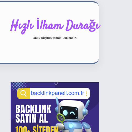
Hızlı İlham Durağı
Anlık bilgilerle zihnini canlandır!
Sidebar
ilbet bahis sitesi