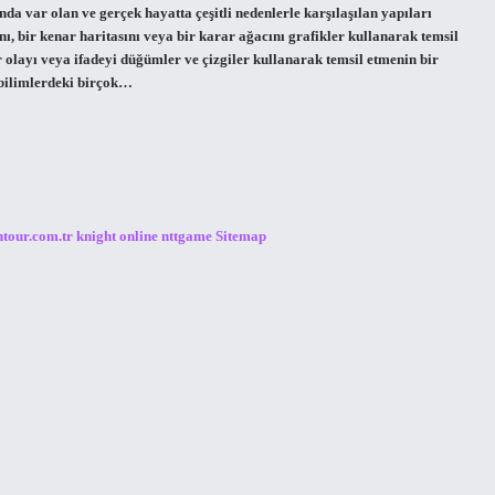
nda var olan ve gerçek hayatta çeşitli nedenlerle karşılaşılan yapıları
ını, bir kenar haritasını veya bir karar ağacını grafikler kullanarak temsil
 olayı veya ifadeyi düğümler ve çizgiler kullanarak temsil etmenin bir
 bilimlerdeki birçok…
ntour.com.tr
knight online
nttgame
Sitemap