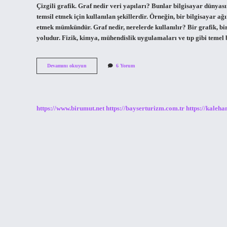
Çizgili grafik. Graf nedir veri yapıları? Bunlar bilgisayar dünyası
temsil etmek için kullanılan şekillerdir. Örneğin, bir bilgisayar ağ
etmek mümkündür. Graf nedir, nerelerde kullanılır? Bir grafik, bir
yoludur. Fizik, kimya, mühendislik uygulamaları ve tıp gibi temel
Yönlendirilmiş
Devamını okuyun
6 Yorum
Graf
Nedir
https://www.birumut.net
https://bayserturizm.com.tr
https://kaleha