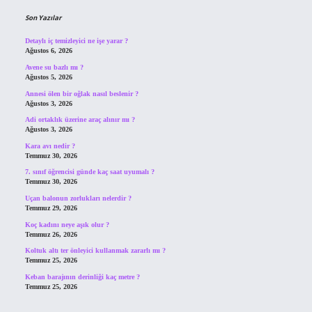
Son Yazılar
Detaylı iç temizleyici ne işe yarar ?
Ağustos 6, 2026
Avene su bazlı mı ?
Ağustos 5, 2026
Annesi ölen bir oğlak nasıl beslenir ?
Ağustos 3, 2026
Adi ortaklık üzerine araç alınır mı ?
Ağustos 3, 2026
Kara avı nedir ?
Temmuz 30, 2026
7. sınıf öğrencisi günde kaç saat uyumalı ?
Temmuz 30, 2026
Uçan balonun zorlukları nelerdir ?
Temmuz 29, 2026
Koç kadını neye aşık olur ?
Temmuz 26, 2026
Koltuk altı ter önleyici kullanmak zararlı mı ?
Temmuz 25, 2026
Keban barajının derinliği kaç metre ?
Temmuz 25, 2026