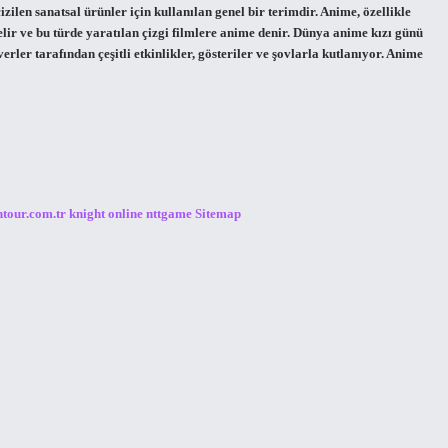
len sanatsal ürünler için kullanılan genel bir terimdir. Anime, özellikle
ir ve bu türde yaratılan çizgi filmlere anime denir. Dünya anime kızı günü
r tarafından çeşitli etkinlikler, gösteriler ve şovlarla kutlanıyor. Anime
ntour.com.tr
knight online
nttgame
Sitemap