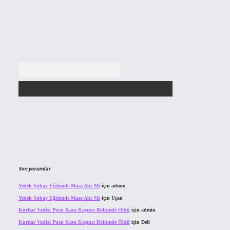
Arama
Son yorumlar
Yedek Subay Eğitimde Maaş Alır Mı
için
admin
Yedek Subay Eğitimde Maaş Alır Mı
için
Uçan
Kurtlar Vadisi Pusu Kara Kaçıncı Bölümde Öldü
için
admin
Kurtlar Vadisi Pusu Kara Kaçıncı Bölümde Öldü
için
Deli