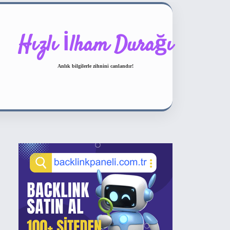
Hızlı İlham Durağı
Anlık bilgilerle zihnini canlandır!
Sidebar
ilbet bahis sitesi