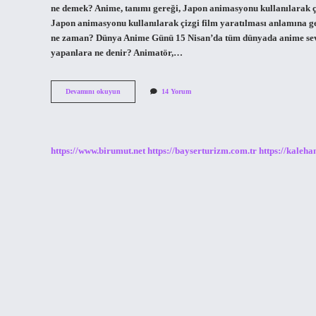
ne demek? Anime, tanımı gereği, Japon animasyonu kullanılarak çizi
Japon animasyonu kullanılarak çizgi film yaratılması anlamına gel
ne zaman? Dünya Anime Günü 15 Nisan’da tüm dünyada anime severle
yapanlara ne denir? Animatör,…
Anime
Devamını okuyun
14 Yorum
Kız
Ne
Demektir
https://www.birumut.net
https://bayserturizm.com.tr
https://kaleha