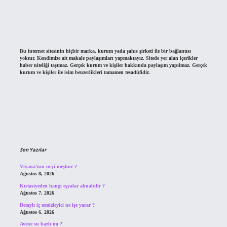
Bu internet sitesinin hiçbir marka, kurum yada şahıs şirketi ile bir bağlantısı
yoktur. Kendimize ait makale paylaşımları yapmaktayız. Sitede yer alan içerikler
haber niteliği taşımaz. Gerçek kurum ve kişiler hakkında paylaşım yapılmaz. Gerçek
kurum ve kişiler ile isim benzerlikleri tamamen tesadüfidir.
Son Yazılar
Viyana’nın neyi meşhur ?
Ağustos 8, 2026
Kırtasiyeden hangi eşyalar alınabilir ?
Ağustos 7, 2026
Detaylı iç temizleyici ne işe yarar ?
Ağustos 6, 2026
Avene su bazlı mı ?