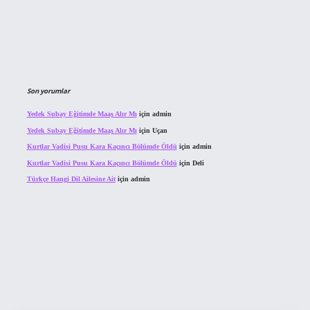
Son yorumlar
Yedek Subay Eğitimde Maaş Alır Mı
için
admin
Yedek Subay Eğitimde Maaş Alır Mı
için
Uçan
Kurtlar Vadisi Pusu Kara Kaçıncı Bölümde Öldü
için
admin
Kurtlar Vadisi Pusu Kara Kaçıncı Bölümde Öldü
için
Deli
Türkçe Hangi Dil Ailesine Ait
için
admin
ahis sitesi