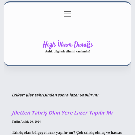
menüyü
Gizlilik Politikası
aç
Hakkımızda
Yasal Uyarı
Hızlı İlham Durağı
Anlık bilgilerle zihnini canlandır!
Etiket:
Jilet tahrişinden sonra lazer yapılır mı
Jiletten Tahriş Olan Yere Lazer Yapılır Mı
Tarih: Aralık 20, 2024
Tahriş olan bölgeye lazer yapılır mı? Çok tahriş olmuş ve hassas