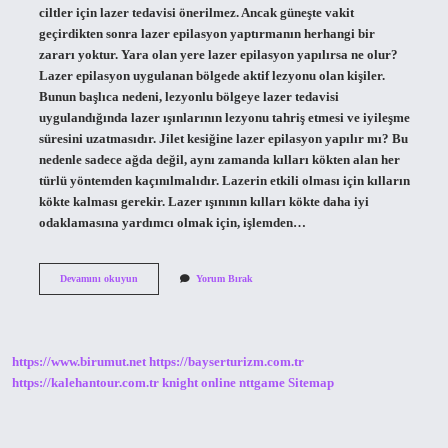
ciltler için lazer tedavisi önerilmez. Ancak güneşte vakit
geçirdikten sonra lazer epilasyon yaptırmanın herhangi bir
zararı yoktur. Yara olan yere lazer epilasyon yapılırsa ne olur?
Lazer epilasyon uygulanan bölgede aktif lezyonu olan kişiler.
Bunun başlıca nedeni, lezyonlu bölgeye lazer tedavisi
uygulandığında lazer ışınlarının lezyonu tahriş etmesi ve iyileşme
süresini uzatmasıdır. Jilet kesiğine lazer epilasyon yapılır mı? Bu
nedenle sadece ağda değil, aynı zamanda kılları kökten alan her
türlü yöntemden kaçınılmalıdır. Lazerin etkili olması için kılların
kökte kalması gerekir. Lazer ışınının kılları kökte daha iyi
odaklamasına yardımcı olmak için, işlemden…
Jiletten
Devamını okuyun
Yorum Bırak
Tahriş
Olan
Yere
Lazer
Yapılır
https://www.birumut.net
https://bayserturizm.com.tr
Mı
https://kalehantour.com.tr
knight online
nttgame
Sitemap