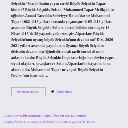
Selçuklu / Son bölümün yayın tarihi Büyük Selçuklu Tapar
kimdir? Büyük Selçuklu Sultanı Muhammed Tapar Melikşah’ın
oğludur. Annesi Taceddin Seferiyye Hatun’dur ve Muhammed
Tapar 1082-1118 yılları arasında yaşamıştır. 1105-1118 yılları
arasında Büyük Selçuklu Sultanı olarak hüküm sürmüş ve 18
Nisan 1118’de 36 yaşında vefat etmiştir. Alparslan: Büyük
Selçuklu’nun uyanış büyük Selçuklu’nun devamı mı? Dizi, 2020-
2021 yılları arasında yayınlanan Uyanış: Büyük Selçuklu
dizisinin devamı niteliğindedir ancak tarih öncesi dönemi
anlatmaktadır. Büyük Selçuklu İmparatorluğu’nun devlet yapısı,
siyasi olayları, savaşları ve Sultan Alparslan’ın hayatını konu
almaktadır. Muhammed Tapar ne yaptı? Büyük Selçuklu
Devleti’nin batısında…
Uyanış
Devamını okuyun
Yorum Bırak
Büyük
Selçuklu
Tapar
Öldü
Mü
https://www.birumut.net
https://bayserturizm.com.tr
https://kalehantour.com.tr
knight online
nttgame
Sitemap