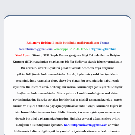
et bahis sitesi
Reklam ve İletişim:
E-mail:
backlinkpaneli@gmail.com
Teams:
forumhizmeti@gmail.com
Whatsapp: 0262 606 0 726
Telegram: @karabul
Yasal Uyarı:
Sitemiz, 5651 Sayılı Kanun gereğince Bilgi Teknolojileri ve İletişim
Kurumu (BTK) tarafından onaylanmış bir Yer Sağlayıcı olarak hizmet vermektedir.
Bu nedenle, sitedeki içerikleri proaktif olarak denetleme veya araştırma
yükümlülüğümüz bulunmamaktadır. Ancak, üyelerimiz yazdıkları içeriklerin
sorumluluğunu taşımakta olup, siteye üye olarak bu sorumluluğu kabul etmiş
sayılırlar. Bu internet sitesi, herhangi bir marka, kurum veya şahıs şirketi ile hiçbir
bağlantısı bulunmamaktadır. Sitede yalnızca kendi hazırladığımız makaleler
paylaşılmaktadır. Burada yer alan içerikler haber niteliği taşımamakta olup, gerçek
kurum ve kişiler hakkında paylaşım yapılmamaktadır. Gerçek kurum ve kişiler ile
isim benzerlikleri tamamen tesadüfidir. Sitemiz, kar amacı gütmeyen ve tamamen
ücretsiz bir bilgi paylaşım platformudur. Hukuka ve yasal düzenlemelere aykırı
olduğunu düşündüğünüz içerikleri,
backlinkpanelicomtr@gmail.com
adresine
bildirmeniz halinde, ilgili içerikler yasal süre içerisinde sitemizden kaldırılacaktır.