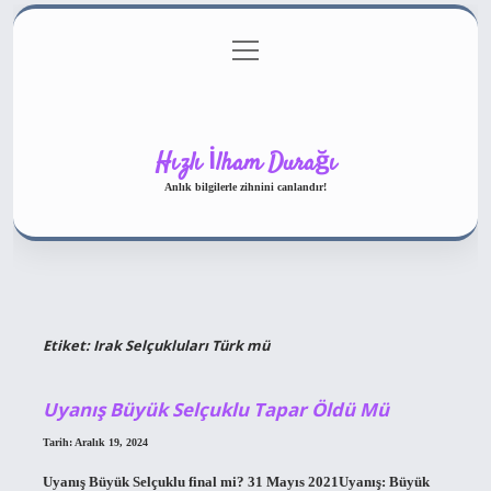
menüyü
Gizlilik Politikası
aç
Hakkımızda
Yasal Uyarı
Hızlı İlham Durağı
Anlık bilgilerle zihnini canlandır!
Etiket:
Irak Selçukluları Türk mü
Uyanış Büyük Selçuklu Tapar Öldü Mü
Tarih: Aralık 19, 2024
Uyanış Büyük Selçuklu final mi? 31 Mayıs 2021Uyanış: Büyük