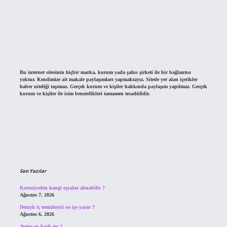
Bu internet sitesinin hiçbir marka, kurum yada şahıs şirketi ile bir bağlantısı
yoktur. Kendimize ait makale paylaşımları yapmaktayız. Sitede yer alan içerikler
haber niteliği taşımaz. Gerçek kurum ve kişiler hakkında paylaşım yapılmaz. Gerçek
kurum ve kişiler ile isim benzerlikleri tamamen tesadüfidir.
Son Yazılar
Kırtasiyeden hangi eşyalar alınabilir ?
Ağustos 7, 2026
Detaylı iç temizleyici ne işe yarar ?
Ağustos 6, 2026
Avene su bazlı mı ?