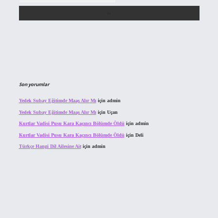
Son yorumlar
Yedek Subay Eğitimde Maaş Alır Mı
için
admin
Yedek Subay Eğitimde Maaş Alır Mı
için
Uçan
Kurtlar Vadisi Pusu Kara Kaçıncı Bölümde Öldü
için
admin
Kurtlar Vadisi Pusu Kara Kaçıncı Bölümde Öldü
için
Deli
Türkçe Hangi Dil Ailesine Ait
için
admin