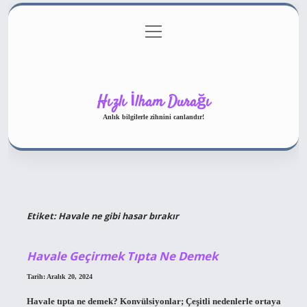
menüyü
Gizlilik Politikası
aç
Hakkımızda
Yasal Uyarı
Hızlı İlham Durağı
Anlık bilgilerle zihnini canlandır!
Etiket:
Havale ne gibi hasar bırakır
Havale Geçirmek Tıpta Ne Demek
Tarih: Aralık 20, 2024
Havale tıpta ne demek? Konvülsiyonlar; Çeşitli nedenlerle ortaya