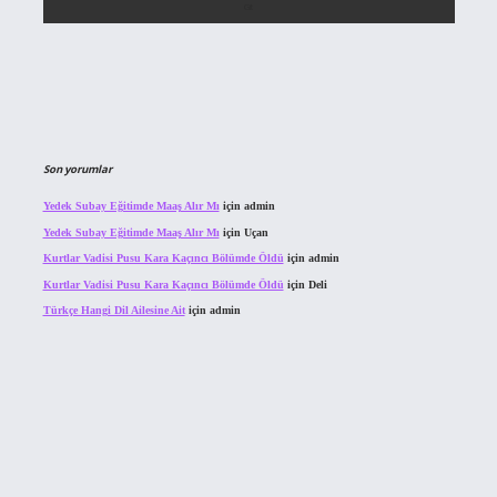
Son yorumlar
Yedek Subay Eğitimde Maaş Alır Mı
için
admin
Yedek Subay Eğitimde Maaş Alır Mı
için
Uçan
Kurtlar Vadisi Pusu Kara Kaçıncı Bölümde Öldü
için
admin
Kurtlar Vadisi Pusu Kara Kaçıncı Bölümde Öldü
için
Deli
Türkçe Hangi Dil Ailesine Ait
için
admin