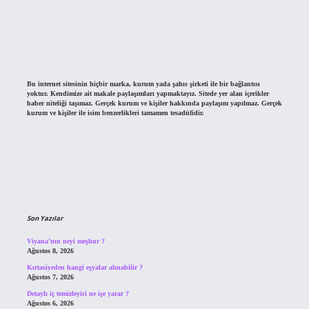
Bu internet sitesinin hiçbir marka, kurum yada şahıs şirketi ile bir bağlantısı
yoktur. Kendimize ait makale paylaşımları yapmaktayız. Sitede yer alan içerikler
haber niteliği taşımaz. Gerçek kurum ve kişiler hakkında paylaşım yapılmaz. Gerçek
kurum ve kişiler ile isim benzerlikleri tamamen tesadüfidir.
Son Yazılar
Viyana’nın neyi meşhur ?
Ağustos 8, 2026
Kırtasiyeden hangi eşyalar alınabilir ?
Ağustos 7, 2026
Detaylı iç temizleyici ne işe yarar ?
Ağustos 6, 2026