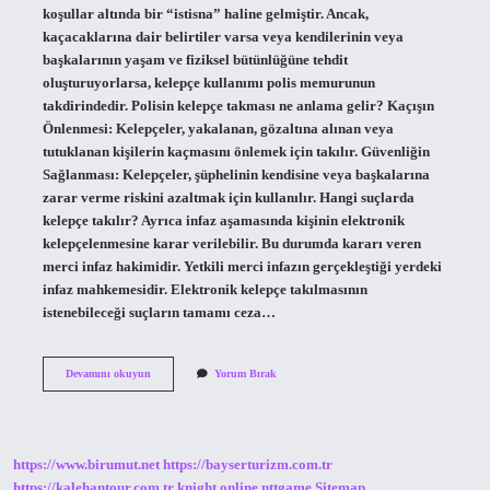
koşullar altında bir “istisna” haline gelmiştir. Ancak,
kaçacaklarına dair belirtiler varsa veya kendilerinin veya
başkalarının yaşam ve fiziksel bütünlüğüne tehdit
oluşturuyorlarsa, kelepçe kullanımı polis memurunun
takdirindedir. Polisin kelepçe takması ne anlama gelir? Kaçışın
Önlenmesi: Kelepçeler, yakalanan, gözaltına alınan veya
tutuklanan kişilerin kaçmasını önlemek için takılır. Güvenliğin
Sağlanması: Kelepçeler, şüphelinin kendisine veya başkalarına
zarar verme riskini azaltmak için kullanılır. Hangi suçlarda
kelepçe takılır? Ayrıca infaz aşamasında kişinin elektronik
kelepçelenmesine karar verilebilir. Bu durumda kararı veren
merci infaz hakimidir. Yetkili merci infazın gerçekleştiği yerdeki
infaz mahkemesidir. Elektronik kelepçe takılmasının
istenebileceği suçların tamamı ceza…
Polis
Devamını okuyun
Yorum Bırak
Kimlere
Kelepçe
Takar
https://www.birumut.net
https://bayserturizm.com.tr
https://kalehantour.com.tr
knight online
nttgame
Sitemap