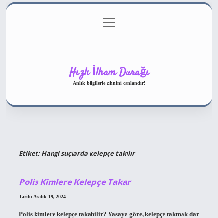
menüyü
Gizlilik Politikası
aç
Hakkımızda
Yasal Uyarı
Hızlı İlham Durağı
Anlık bilgilerle zihnini canlandır!
Etiket:
Hangi suçlarda kelepçe takılır
Polis Kimlere Kelepçe Takar
Tarih: Aralık 19, 2024
Polis kimlere kelepçe takabilir? Yasaya göre, kelepçe takmak dar