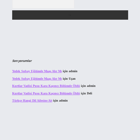
Arama
Son yorumlar
Yedek Subay Eğitimde Maaş Alır Mı
için
admin
Yedek Subay Eğitimde Maaş Alır Mı
için
Uçan
Kurtlar Vadisi Pusu Kara Kaçıncı Bölümde Öldü
için
admin
Kurtlar Vadisi Pusu Kara Kaçıncı Bölümde Öldü
için
Deli
Türkçe Hangi Dil Ailesine Ait
için
admin