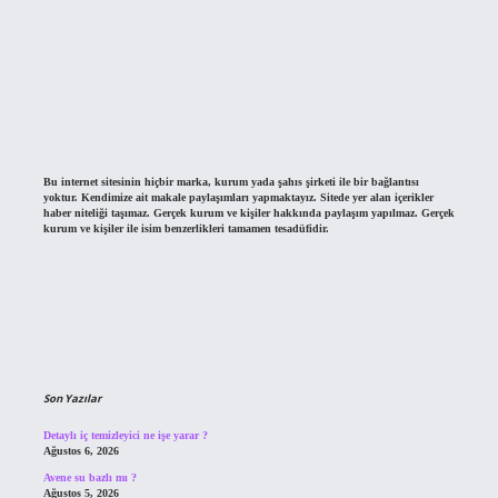
Bu internet sitesinin hiçbir marka, kurum yada şahıs şirketi ile bir bağlantısı
yoktur. Kendimize ait makale paylaşımları yapmaktayız. Sitede yer alan içerikler
haber niteliği taşımaz. Gerçek kurum ve kişiler hakkında paylaşım yapılmaz. Gerçek
kurum ve kişiler ile isim benzerlikleri tamamen tesadüfidir.
Son Yazılar
Detaylı iç temizleyici ne işe yarar ?
Ağustos 6, 2026
Avene su bazlı mı ?
Ağustos 5, 2026