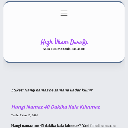
menüyü
Gizlilik Politikası
aç
Hakkımızda
Yasal Uyarı
Hızlı İlham Durağı
Anlık bilgilerle zihnini canlandır!
Etiket:
Hangi namaz ne zamana kadar kılınır
Hangi Namaz 40 Dakika Kala Kılınmaz
Tarih: Ekim 10, 2024
Hangi namaz son 45 dakika kala kılınmaz? Yani ikindi namazını