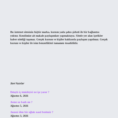
Bu internet sitesinin hiçbir marka, kurum yada şahıs şirketi ile bir bağlantısı
yoktur. Kendimize ait makale paylaşımları yapmaktayız. Sitede yer alan içerikler
haber niteliği taşımaz. Gerçek kurum ve kişiler hakkında paylaşım yapılmaz. Gerçek
kurum ve kişiler ile isim benzerlikleri tamamen tesadüfidir.
Son Yazılar
Detaylı iç temizleyici ne işe yarar ?
Ağustos 6, 2026
Avene su bazlı mı ?
Ağustos 5, 2026
Annesi ölen bir oğlak nasıl beslenir ?
Ağustos 3, 2026