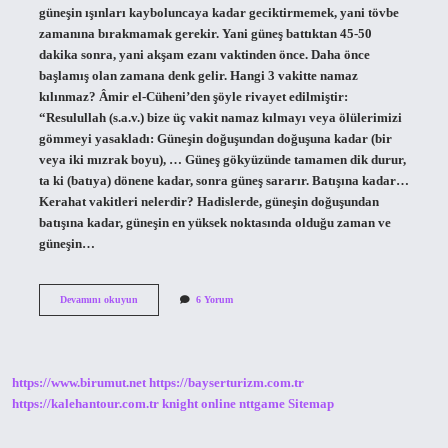
güneşin ışınları kayboluncaya kadar geciktirmemek, yani tövbe
zamanına bırakmamak gerekir. Yani güneş battıktan 45-50
dakika sonra, yani akşam ezanı vaktinden önce. Daha önce
başlamış olan zamana denk gelir. Hangi 3 vakitte namaz
kılınmaz? Âmir el-Cüheni’den şöyle rivayet edilmiştir:
“Resulullah (s.a.v.) bize üç vakit namaz kılmayı veya ölülerimizi
gömmeyi yasakladı: Güneşin doğuşundan doğuşuna kadar (bir
veya iki mızrak boyu), … Güneş gökyüzünde tamamen dik durur,
ta ki (batıya) dönene kadar, sonra güneş sararır. Batışına kadar…
Kerahat vakitleri nelerdir? Hadislerde, güneşin doğuşundan
batışına kadar, güneşin en yüksek noktasında olduğu zaman ve
güneşin…
Hangi
Devamını okuyun
6 Yorum
Namaz
40
Dakika
Kala
Kılınmaz
https://www.birumut.net
https://bayserturizm.com.tr
https://kalehantour.com.tr
knight online
nttgame
Sitemap