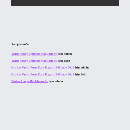
Son yorumlar
Yedek Subay Eğitimde Maaş Alır Mı
için
admin
Yedek Subay Eğitimde Maaş Alır Mı
için
Uçan
Kurtlar Vadisi Pusu Kara Kaçıncı Bölümde Öldü
için
admin
Kurtlar Vadisi Pusu Kara Kaçıncı Bölümde Öldü
için
Deli
Türkçe Hangi Dil Ailesine Ait
için
admin