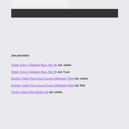
Son yorumlar
Yedek Subay Eğitimde Maaş Alır Mı
için
admin
Yedek Subay Eğitimde Maaş Alır Mı
için
Uçan
Kurtlar Vadisi Pusu Kara Kaçıncı Bölümde Öldü
için
admin
Kurtlar Vadisi Pusu Kara Kaçıncı Bölümde Öldü
için
Deli
Türkçe Hangi Dil Ailesine Ait
için
admin