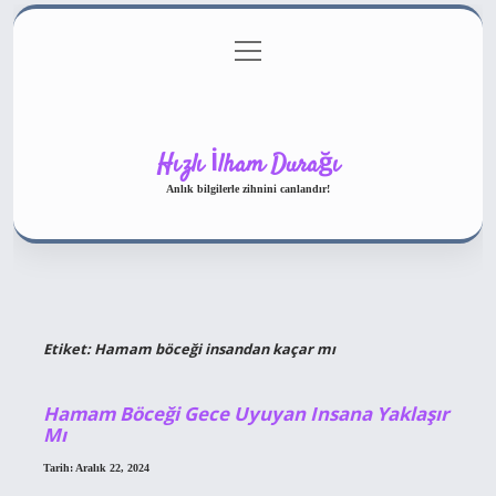
menüyü
Gizlilik Politikası
aç
Hakkımızda
Yasal Uyarı
Hızlı İlham Durağı
Anlık bilgilerle zihnini canlandır!
Etiket:
Hamam böceği insandan kaçar mı
Hamam Böceği Gece Uyuyan Insana Yaklaşır
Mı
Tarih: Aralık 22, 2024