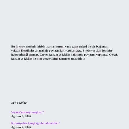
Bu internet sitesinin hiçbir marka, kurum yada şahıs şirketi ile bir bağlantısı
yoktur. Kendimize ait makale paylaşımları yapmaktayız. Sitede yer alan içerikler
haber niteliği taşımaz. Gerçek kurum ve kişiler hakkında paylaşım yapılmaz. Gerçek
kurum ve kişiler ile isim benzerlikleri tamamen tesadüfidir.
Son Yazılar
Viyana’nın neyi meşhur ?
Ağustos 8, 2026
Kırtasiyeden hangi eşyalar alınabilir ?
Ağustos 7, 2026