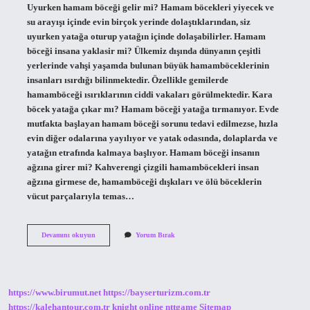
Uyurken hamam böceği gelir mi? Hamam böcekleri yiyecek ve
su arayışı içinde evin birçok yerinde dolaştıklarından, siz
uyurken yatağa oturup yatağın içinde dolaşabilirler. Hamam
böceği insana yaklasir mi? Ülkemiz dışında dünyanın çeşitli
yerlerinde vahşi yaşamda bulunan büyük hamamböceklerinin
insanları ısırdığı bilinmektedir. Özellikle gemilerde
hamamböceği ısırıklarının ciddi vakaları görülmektedir. Kara
böcek yatağa çıkar mı? Hamam böceği yatağa tırmanıyor. Evde
mutfakta başlayan hamam böceği sorunu tedavi edilmezse, hızla
evin diğer odalarına yayılıyor ve yatak odasında, dolaplarda ve
yatağın etrafında kalmaya başlıyor. Hamam böceği insanın
ağzına girer mi? Kahverengi çizgili hamamböcekleri insan
ağzına girmese de, hamamböceği dışkıları ve ölü böceklerin
vücut parçalarıyla temas…
Hamam
Devamını okuyun
Yorum Bırak
Böceği
Gece
Uyuyan
Insana
Yaklaşır
https://www.birumut.net
https://bayserturizm.com.tr
Mı
https://kalehantour.com.tr
knight online
nttgame
Sitemap