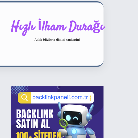
Hızlı İlham Durağı
Anlık bilgilerle zihnini canlandır!
Sidebar
ilbet bahis sitesi