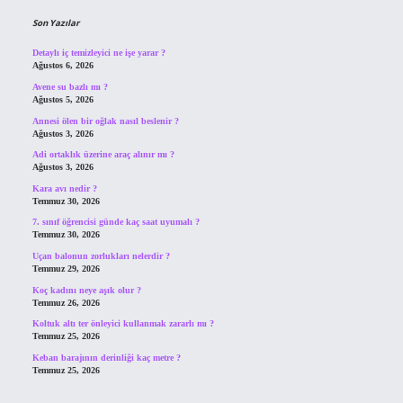
Son Yazılar
Detaylı iç temizleyici ne işe yarar ?
Ağustos 6, 2026
Avene su bazlı mı ?
Ağustos 5, 2026
Annesi ölen bir oğlak nasıl beslenir ?
Ağustos 3, 2026
Adi ortaklık üzerine araç alınır mı ?
Ağustos 3, 2026
Kara avı nedir ?
Temmuz 30, 2026
7. sınıf öğrencisi günde kaç saat uyumalı ?
Temmuz 30, 2026
Uçan balonun zorlukları nelerdir ?
Temmuz 29, 2026
Koç kadını neye aşık olur ?
Temmuz 26, 2026
Koltuk altı ter önleyici kullanmak zararlı mı ?
Temmuz 25, 2026
Keban barajının derinliği kaç metre ?
Temmuz 25, 2026