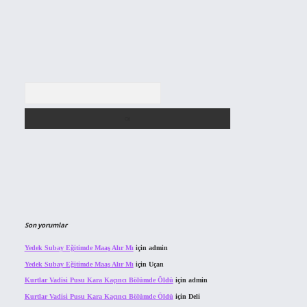
Arama
Son yorumlar
Yedek Subay Eğitimde Maaş Alır Mı
için
admin
Yedek Subay Eğitimde Maaş Alır Mı
için
Uçan
Kurtlar Vadisi Pusu Kara Kaçıncı Bölümde Öldü
için
admin
Kurtlar Vadisi Pusu Kara Kaçıncı Bölümde Öldü
için
Deli