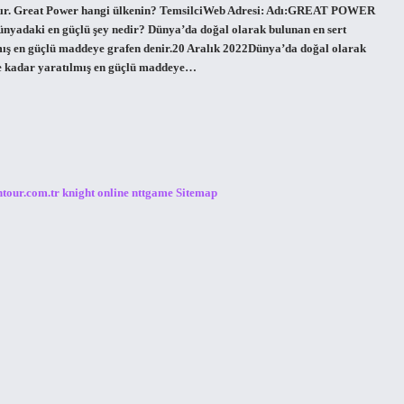
tır. Great Power hangi ülkenin? TemsilciWeb Adresi: Adı:GREAT POWER
ki en güçlü şey nedir? Dünya’da doğal olarak bulunan en sert
lmış en güçlü maddeye grafen denir.20 Aralık 2022Dünya’da doğal olarak
iye kadar yaratılmış en güçlü maddeye…
ntour.com.tr
knight online
nttgame
Sitemap