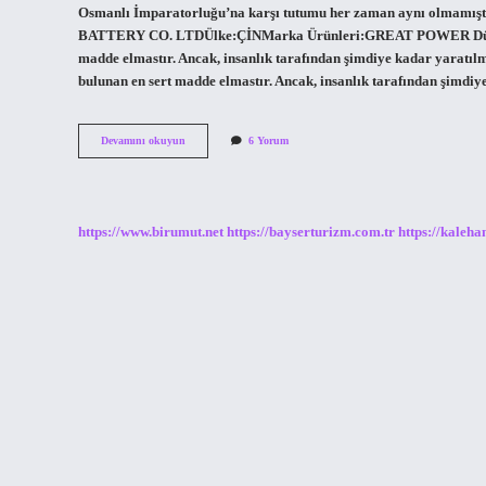
Osmanlı İmparatorluğu’na karşı tutumu her zaman aynı olmamış
BATTERY CO. LTDÜlke:ÇİNMarka Ürünleri:GREAT POWER Dünyada
madde elmastır. Ancak, insanlık tarafından şimdiye kadar yaratı
bulunan en sert madde elmastır. Ancak, insanlık tarafından şimd
En
Devamını okuyun
6 Yorum
Büyük
Güç
Nedir
https://www.birumut.net
https://bayserturizm.com.tr
https://kaleha