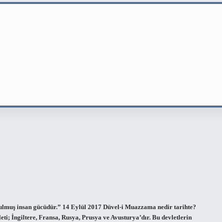
ulmuş insan gücüdür.” 14 Eylül 2017 Düvel-i Muazzama nedir tarihte?
ti; İngiltere, Fransa, Rusya, Prusya ve Avusturya’dır. Bu devletlerin