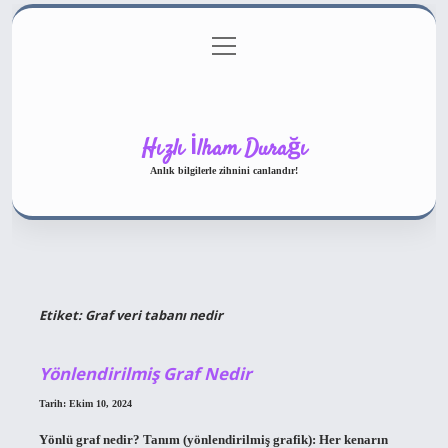
menüyü
Gizlilik Politikası
aç
Hakkımızda
Yasal Uyarı
Hızlı İlham Durağı
Anlık bilgilerle zihnini canlandır!
Etiket:
Graf veri tabanı nedir
Yönlendirilmiş Graf Nedir
Tarih: Ekim 10, 2024
Yönlü graf nedir? Tanım (yönlendirilmiş grafik): Her kenarın