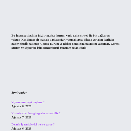
Bu internet sitesinin hiçbir marka, kurum yada şahıs şirketi ile bir bağlantısı
yoktur. Kendimize ait makale paylaşımları yapmaktayız. Sitede yer alan içerikler
haber niteliği taşımaz. Gerçek kurum ve kişiler hakkında paylaşım yapılmaz. Gerçek
kurum ve kişiler ile isim benzerlikleri tamamen tesadüfidir.
Son Yazılar
Viyana’nın neyi meşhur ?
Ağustos 8, 2026
Kırtasiyeden hangi eşyalar alınabilir ?
Ağustos 7, 2026
Detaylı iç temizleyici ne işe yarar ?
Ağustos 6, 2026