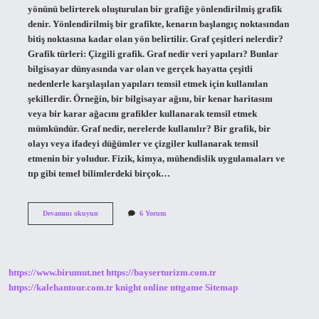
yönünü belirterek oluşturulan bir grafiğe yönlendirilmiş grafik
denir. Yönlendirilmiş bir grafikte, kenarın başlangıç ​​noktasından
bitiş noktasına kadar olan yön belirtilir. Graf çeşitleri nelerdir?
Grafik türleri: Çizgili grafik. Graf nedir veri yapıları? Bunlar
bilgisayar dünyasında var olan ve gerçek hayatta çeşitli
nedenlerle karşılaşılan yapıları temsil etmek için kullanılan
şekillerdir. Örneğin, bir bilgisayar ağını, bir kenar haritasını
veya bir karar ağacını grafikler kullanarak temsil etmek
mümkündür. Graf nedir, nerelerde kullanılır? Bir grafik, bir
olayı veya ifadeyi düğümler ve çizgiler kullanarak temsil
etmenin bir yoludur. Fizik, kimya, mühendislik uygulamaları ve
tıp gibi temel bilimlerdeki birçok…
Yönlendirilmiş
Devamını okuyun
6 Yorum
Graf
Nedir
https://www.birumut.net
https://bayserturizm.com.tr
https://kalehantour.com.tr
knight online
nttgame
Sitemap