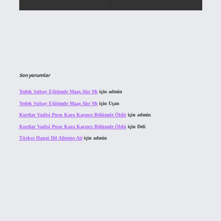
Son yorumlar
Yedek Subay Eğitimde Maaş Alır Mı
için
admin
Yedek Subay Eğitimde Maaş Alır Mı
için
Uçan
Kurtlar Vadisi Pusu Kara Kaçıncı Bölümde Öldü
için
admin
Kurtlar Vadisi Pusu Kara Kaçıncı Bölümde Öldü
için
Deli
Türkçe Hangi Dil Ailesine Ait
için
admin