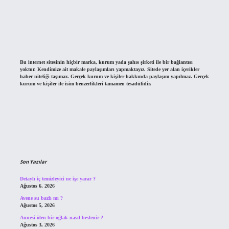
Bu internet sitesinin hiçbir marka, kurum yada şahıs şirketi ile bir bağlantısı
yoktur. Kendimize ait makale paylaşımları yapmaktayız. Sitede yer alan içerikler
haber niteliği taşımaz. Gerçek kurum ve kişiler hakkında paylaşım yapılmaz. Gerçek
kurum ve kişiler ile isim benzerlikleri tamamen tesadüfidir.
Son Yazılar
Detaylı iç temizleyici ne işe yarar ?
Ağustos 6, 2026
Avene su bazlı mı ?
Ağustos 5, 2026
Annesi ölen bir oğlak nasıl beslenir ?
Ağustos 3, 2026