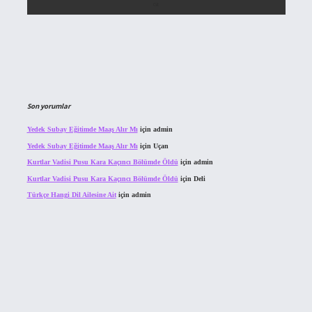
Son yorumlar
Yedek Subay Eğitimde Maaş Alır Mı
için
admin
Yedek Subay Eğitimde Maaş Alır Mı
için
Uçan
Kurtlar Vadisi Pusu Kara Kaçıncı Bölümde Öldü
için
admin
Kurtlar Vadisi Pusu Kara Kaçıncı Bölümde Öldü
için
Deli
Türkçe Hangi Dil Ailesine Ait
için
admin