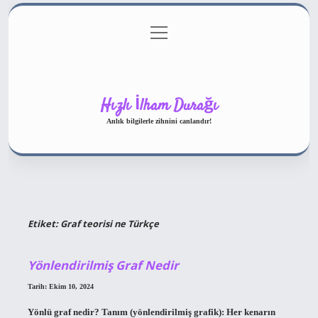
menüyü
Gizlilik Politikası
aç
Hakkımızda
Yasal Uyarı
Hızlı İlham Durağı
Anlık bilgilerle zihnini canlandır!
Etiket:
Graf teorisi ne Türkçe
Yönlendirilmiş Graf Nedir
Tarih: Ekim 10, 2024
Yönlü graf nedir? Tanım (yönlendirilmiş grafik): Her kenarın