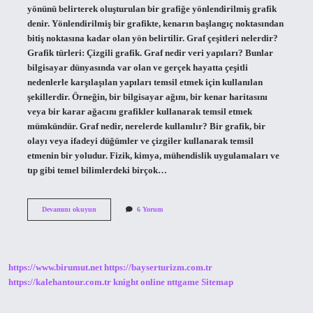
yönünü belirterek oluşturulan bir grafiğe yönlendirilmiş grafik
denir. Yönlendirilmiş bir grafikte, kenarın başlangıç ​​noktasından
bitiş noktasına kadar olan yön belirtilir. Graf çeşitleri nelerdir?
Grafik türleri: Çizgili grafik. Graf nedir veri yapıları? Bunlar
bilgisayar dünyasında var olan ve gerçek hayatta çeşitli
nedenlerle karşılaşılan yapıları temsil etmek için kullanılan
şekillerdir. Örneğin, bir bilgisayar ağını, bir kenar haritasını
veya bir karar ağacını grafikler kullanarak temsil etmek
mümkündür. Graf nedir, nerelerde kullanılır? Bir grafik, bir
olayı veya ifadeyi düğümler ve çizgiler kullanarak temsil
etmenin bir yoludur. Fizik, kimya, mühendislik uygulamaları ve
tıp gibi temel bilimlerdeki birçok…
Yönlendirilmiş
Devamını okuyun
6 Yorum
Graf
Nedir
https://www.birumut.net
https://bayserturizm.com.tr
https://kalehantour.com.tr
knight online
nttgame
Sitemap