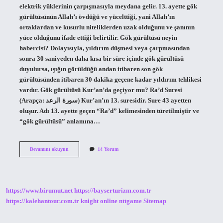
elektrik yüklerinin çarpışmasıyla meydana gelir. 13. ayette gök
gürültüsünün Allah’ı övdüğü ve yücelttiği, yani Allah’ın
ortaklardan ve kusurlu niteliklerden uzak olduğunu ve şanının
yüce olduğunu ifade ettiği belirtilir. Gök gürültüsü neyin
habercisi? Dolayısıyla, yıldırım düşmesi veya çarpmasından
sonra 30 saniyeden daha kısa bir süre içinde gök gürültüsü
duyulursa, ışığın görüldüğü andan itibaren son gök
gürültüsünden itibaren 30 dakika geçene kadar yıldırım tehlikesi
vardır. Gök gürültüsü Kur’an’da geçiyor mu? Ra’d Suresi
(Arapça: سورة الرعد) Kur’an’ın 13. suresidir. Sure 43 ayetten
oluşur. Adı 13. ayette geçen “Ra’d” kelimesinden türetilmiştir ve
“gök gürültüsü” anlamına…
Gök
Devamını okuyun
14 Yorum
Gürültüsü
Neden
Olur
Dinî
https://www.birumut.net
https://bayserturizm.com.tr
https://kalehantour.com.tr
knight online
nttgame
Sitemap