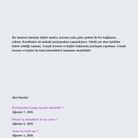
Bu internet sitesinin hiçbir marka, kurum yada şahıs şirketi ile bir bağlantısı
yoktur. Kendimize ait makale paylaşımları yapmaktayız. Sitede yer alan içerikler
haber niteliği taşımaz. Gerçek kurum ve kişiler hakkında paylaşım yapılmaz. Gerçek
kurum ve kişiler ile isim benzerlikleri tamamen tesadüfidir.
Son Yazılar
Kırtasiyeden hangi eşyalar alınabilir ?
Ağustos 7, 2026
Detaylı iç temizleyici ne işe yarar ?
Ağustos 6, 2026
Avene su bazlı mı ?
Ağustos 5, 2026