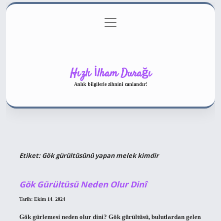
menüyü
Gizlilik Politikası
aç
Hakkımızda
Yasal Uyarı
Hızlı İlham Durağı
Anlık bilgilerle zihnini canlandır!
Etiket:
Gök gürültüsünü yapan melek kimdir
Gök Gürültüsü Neden Olur Dinî
Tarih: Ekim 14, 2024
Gök gürlemesi neden olur dini? Gök gürültüsü, bulutlardan gelen