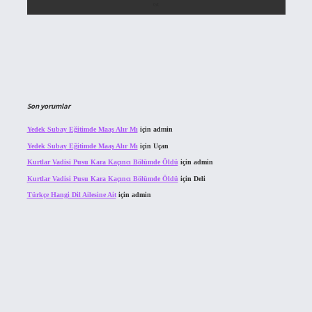
Son yorumlar
Yedek Subay Eğitimde Maaş Alır Mı
için
admin
Yedek Subay Eğitimde Maaş Alır Mı
için
Uçan
Kurtlar Vadisi Pusu Kara Kaçıncı Bölümde Öldü
için
admin
Kurtlar Vadisi Pusu Kara Kaçıncı Bölümde Öldü
için
Deli
Türkçe Hangi Dil Ailesine Ait
için
admin