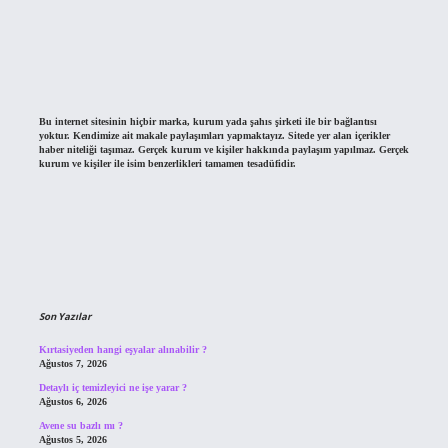
Bu internet sitesinin hiçbir marka, kurum yada şahıs şirketi ile bir bağlantısı
yoktur. Kendimize ait makale paylaşımları yapmaktayız. Sitede yer alan içerikler
haber niteliği taşımaz. Gerçek kurum ve kişiler hakkında paylaşım yapılmaz. Gerçek
kurum ve kişiler ile isim benzerlikleri tamamen tesadüfidir.
Son Yazılar
Kırtasiyeden hangi eşyalar alınabilir ?
Ağustos 7, 2026
Detaylı iç temizleyici ne işe yarar ?
Ağustos 6, 2026
Avene su bazlı mı ?
Ağustos 5, 2026