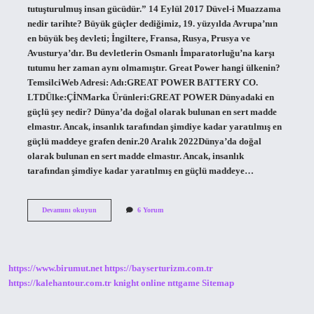
tutuşturulmuş insan gücüdür.” 14 Eylül 2017 Düvel-i Muazzama
nedir tarihte? Büyük güçler dediğimiz, 19. yüzyılda Avrupa’nın
en büyük beş devleti; İngiltere, Fransa, Rusya, Prusya ve
Avusturya’dır. Bu devletlerin Osmanlı İmparatorluğu’na karşı
tutumu her zaman aynı olmamıştır. Great Power hangi ülkenin?
TemsilciWeb Adresi: Adı:GREAT POWER BATTERY CO.
LTDÜlke:ÇİNMarka Ürünleri:GREAT POWER Dünyadaki en
güçlü şey nedir? Dünya’da doğal olarak bulunan en sert madde
elmastır. Ancak, insanlık tarafından şimdiye kadar yaratılmış en
güçlü maddeye grafen denir.20 Aralık 2022Dünya’da doğal
olarak bulunan en sert madde elmastır. Ancak, insanlık
tarafından şimdiye kadar yaratılmış en güçlü maddeye…
En
Devamını okuyun
6 Yorum
Büyük
Güç
Nedir
https://www.birumut.net
https://bayserturizm.com.tr
https://kalehantour.com.tr
knight online
nttgame
Sitemap