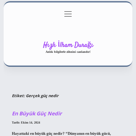
menüyü
Gizlilik Politikası
aç
Hakkımızda
Yasal Uyarı
Hızlı İlham Durağı
Anlık bilgilerle zihnini canlandır!
Etiket:
Gerçek güç nedir
En Büyük Güç Nedir
Tarih: Ekim 14, 2024
Hayattaki en büyük güç nedir? “Dünyanın en büyük gücü,