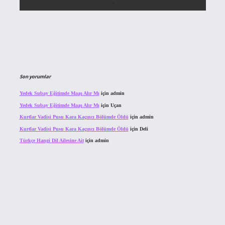
Son yorumlar
Yedek Subay Eğitimde Maaş Alır Mı
için
admin
Yedek Subay Eğitimde Maaş Alır Mı
için
Uçan
Kurtlar Vadisi Pusu Kara Kaçıncı Bölümde Öldü
için
admin
Kurtlar Vadisi Pusu Kara Kaçıncı Bölümde Öldü
için
Deli
Türkçe Hangi Dil Ailesine Ait
için
admin