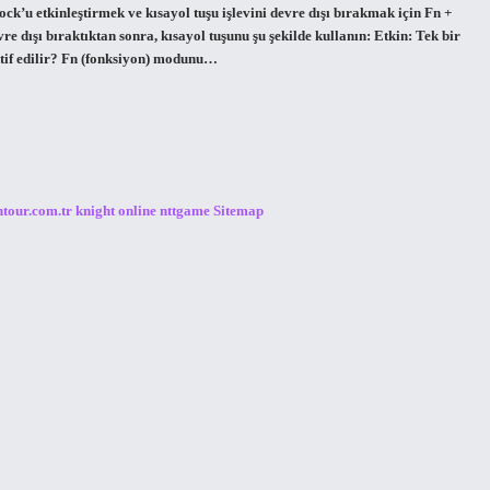
ock’u etkinleştirmek ve kısayol tuşu işlevini devre dışı bırakmak için Fn +
re dışı bıraktıktan sonra, kısayol tuşunu şu şekilde kullanın: Etkin: Tek bir
aktif edilir? Fn (fonksiyon) modunu…
ntour.com.tr
knight online
nttgame
Sitemap