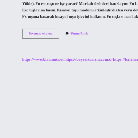
Yükle). Fn esc tuşu ne işe yarar? Markalı ürünleri hatırlayın: Fn L
Esc tuşlarına basın. Kısayol tuşu modunu etkinleştirdikten veya dev
Fx tuşuna basarak kısayol tuşu işlevini kullanın. Fn tuşları nasıl 
Fn
Devamını okuyun
Yorum Bırak
Esc
Ne
Işe
Yarar
https://www.birumut.net
https://bayserturizm.com.tr
https://kaleha