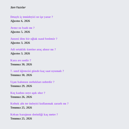
Son Yazılar
Detaylı iç temizleyici ne işe yarar ?
Ağustos 6, 2026
Avene su bazlı mı ?
Ağustos 5, 2026
Annesi ölen bir oğlak nasıl beslenir ?
Ağustos 3, 2026
Adi ortaklık üzerine araç alınır mı ?
Ağustos 3, 2026
Kara avı nedir ?
Temmuz 30, 2026
7. sınıf öğrencisi günde kaç saat uyumalı ?
Temmuz 30, 2026
Uçan balonun zorlukları nelerdir ?
Temmuz 29, 2026
Koç kadını neye aşık olur ?
Temmuz 26, 2026
Koltuk altı ter önleyici kullanmak zararlı mı ?
Temmuz 25, 2026
Keban barajının derinliği kaç metre ?
Temmuz 25, 2026