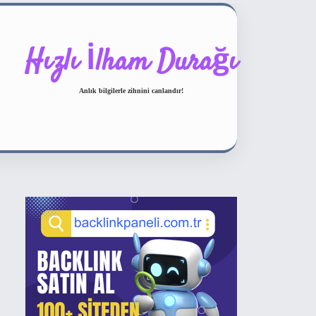
Hızlı İlham Durağı
Anlık bilgilerle zihnini canlandır!
Sidebar
ilbet bahis sitesi