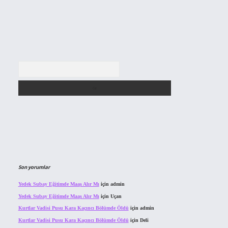
Arama
Son yorumlar
Yedek Subay Eğitimde Maaş Alır Mı
için
admin
Yedek Subay Eğitimde Maaş Alır Mı
için
Uçan
Kurtlar Vadisi Pusu Kara Kaçıncı Bölümde Öldü
için
admin
Kurtlar Vadisi Pusu Kara Kaçıncı Bölümde Öldü
için
Deli