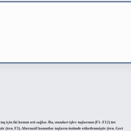
uş için iki komut seti sağlar. Bu, standart işlev tuşlarının (F1–F12) üst
tir (örn. F3). Alternatif komutlar tuşların üstünde etiketlenmiştir (örn. Geri