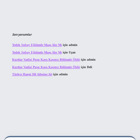
Son yorumlar
Yedek Subay Eğitimde Maaş Alır Mı
için
admin
Yedek Subay Eğitimde Maaş Alır Mı
için
Uçan
Kurtlar Vadisi Pusu Kara Kaçıncı Bölümde Öldü
için
admin
Kurtlar Vadisi Pusu Kara Kaçıncı Bölümde Öldü
için
Deli
Türkçe Hangi Dil Ailesine Ait
için
admin
ahis sitesi