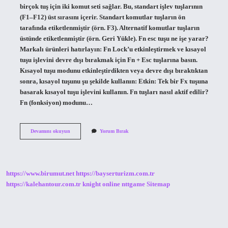
birçok tuş için iki komut seti sağlar. Bu, standart işlev tuşlarının
(F1–F12) üst sırasını içerir. Standart komutlar tuşların ön
tarafında etiketlenmiştir (örn. F3). Alternatif komutlar tuşların
üstünde etiketlenmiştir (örn. Geri Yükle). Fn esc tuşu ne işe yarar?
Markalı ürünleri hatırlayın: Fn Lock’u etkinleştirmek ve kısayol
tuşu işlevini devre dışı bırakmak için Fn + Esc tuşlarına basın.
Kısayol tuşu modunu etkinleştirdikten veya devre dışı bıraktıktan
sonra, kısayol tuşunu şu şekilde kullanın: Etkin: Tek bir Fx tuşuna
basarak kısayol tuşu işlevini kullanın. Fn tuşları nasıl aktif edilir?
Fn (fonksiyon) modunu…
Fn
Devamını okuyun
Yorum Bırak
Esc
Ne
Işe
Yarar
https://www.birumut.net
https://bayserturizm.com.tr
https://kalehantour.com.tr
knight online
nttgame
Sitemap