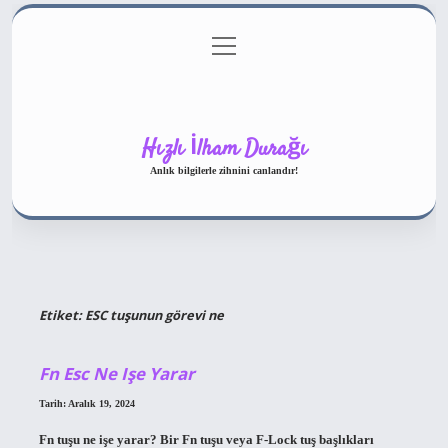
menüyü
Gizlilik Politikası
aç
Hakkımızda
Yasal Uyarı
Hızlı İlham Durağı
Anlık bilgilerle zihnini canlandır!
Etiket:
ESC tuşunun görevi ne
Fn Esc Ne Işe Yarar
Tarih: Aralık 19, 2024
Fn tuşu ne işe yarar? Bir Fn tuşu veya F-Lock tuş başlıkları