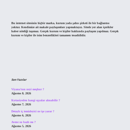
Bu internet sitesinin hiçbir marka, kurum yada şahıs şirketi ile bir bağlantısı
yoktur. Kendimize ait makale paylaşımları yapmaktayız. Sitede yer alan içerikler
haber niteliği taşımaz. Gerçek kurum ve kişiler hakkında paylaşım yapılmaz. Gerçek
kurum ve kişiler ile isim benzerlikleri tamamen tesadüfidir.
Son Yazılar
Viyana’nın neyi meşhur ?
Ağustos 8, 2026
Kırtasiyeden hangi eşyalar alınabilir ?
Ağustos 7, 2026
Detaylı iç temizleyici ne işe yarar ?
Ağustos 6, 2026
Avene su bazlı mı ?
Ağustos 5, 2026