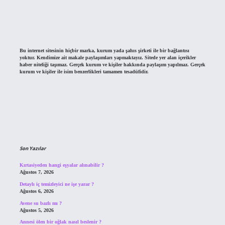
Bu internet sitesinin hiçbir marka, kurum yada şahıs şirketi ile bir bağlantısı
yoktur. Kendimize ait makale paylaşımları yapmaktayız. Sitede yer alan içerikler
haber niteliği taşımaz. Gerçek kurum ve kişiler hakkında paylaşım yapılmaz. Gerçek
kurum ve kişiler ile isim benzerlikleri tamamen tesadüfidir.
Son Yazılar
Kırtasiyeden hangi eşyalar alınabilir ?
Ağustos 7, 2026
Detaylı iç temizleyici ne işe yarar ?
Ağustos 6, 2026
Avene su bazlı mı ?
Ağustos 5, 2026
Annesi ölen bir oğlak nasıl beslenir ?