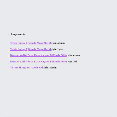
Son yorumlar
Yedek Subay Eğitimde Maaş Alır Mı
için
admin
Yedek Subay Eğitimde Maaş Alır Mı
için
Uçan
Kurtlar Vadisi Pusu Kara Kaçıncı Bölümde Öldü
için
admin
Kurtlar Vadisi Pusu Kara Kaçıncı Bölümde Öldü
için
Deli
Türkçe Hangi Dil Ailesine Ait
için
admin
ahis sitesi