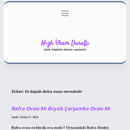
menüyü
Gizlilik Politikası
aç
Hakkımızda
Yasal Uyarı
Hızlı İlham Durağı
Anlık bilgilerle zihnini canlandır!
Etiket:
En büyük delta ovası nerededir
Bafra Ovası Mı Büyük Çarşamba Ovası Mı
Tarih: Ekim 17, 2024
Bafra ovası en büyük ova mıdır? Ortasındaki Bafra ilinden