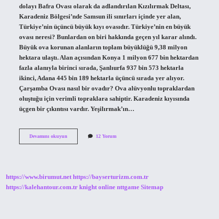
dolayı Bafra Ovası olarak da adlandırılan Kızılırmak Deltası,
Karadeniz Bölgesi’nde Samsun ili sınırları içinde yer alan,
Türkiye’nin üçüncü büyük kıyı ovasıdır. Türkiye’nin en büyük
ovası neresi? Bunlardan on biri hakkında geçen yıl karar alındı.
Büyük ova korunan alanların toplam büyüklüğü 9,38 milyon
hektara ulaştı. Alan açısından Konya 1 milyon 677 bin hektardan
fazla alanıyla birinci sırada, Şanlıurfa 937 bin 573 hektarla
ikinci, Adana 445 bin 189 hektarla üçüncü sırada yer alıyor.
Çarşamba Ovası nasıl bir ovadır? Ova alüvyonlu topraklardan
oluştuğu için verimli topraklara sahiptir. Karadeniz kıyısında
üçgen bir çıkıntısı vardır. Yeşilırmak’ın…
Bafra
Devamını okuyun
12 Yorum
Ovası
Mı
Büyük
Çarşamba
Ovası
https://www.birumut.net
https://bayserturizm.com.tr
Mı
https://kalehantour.com.tr
knight online
nttgame
Sitemap