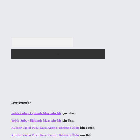
Arama
Son yorumlar
Yedek Subay Eğitimde Maaş Alır Mı
için
admin
Yedek Subay Eğitimde Maaş Alır Mı
için
Uçan
Kurtlar Vadisi Pusu Kara Kaçıncı Bölümde Öldü
için
admin
Kurtlar Vadisi Pusu Kara Kaçıncı Bölümde Öldü
için
Deli