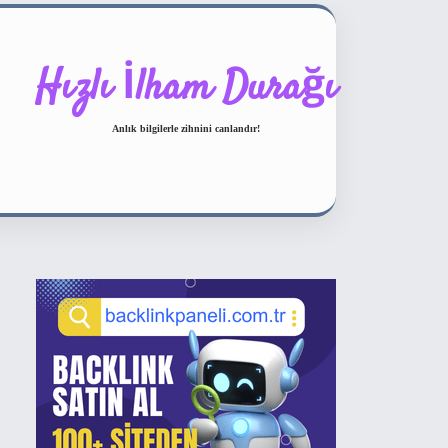
Hızlı İlham Durağı
Anlık bilgilerle zihnini canlandır!
Sidebar
ilbet bahis sitesi