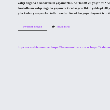
vahşi doğada o kadar uzun yaşamazlar. Kartal 80 yıl yaşar mı? A: 
Kartalların vahşi doğada yaşam beklentisi genellikle yaklaşık 30 y
yıla kadar yaşayan kartallar vardır. Ancak bu yaşa ulaşmak için 4
Kartal
Devamını okuyun
Yorum Bırak
Ömrü
Ne
Kadardır
https://www.birumut.net
https://bayserturizm.com.tr
https://kaleha