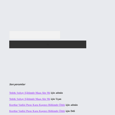
Arama
Son yorumlar
Yedek Subay Eğitimde Maaş Alır Mı
için
admin
Yedek Subay Eğitimde Maaş Alır Mı
için
Uçan
Kurtlar Vadisi Pusu Kara Kaçıncı Bölümde Öldü
için
admin
Kurtlar Vadisi Pusu Kara Kaçıncı Bölümde Öldü
için
Deli