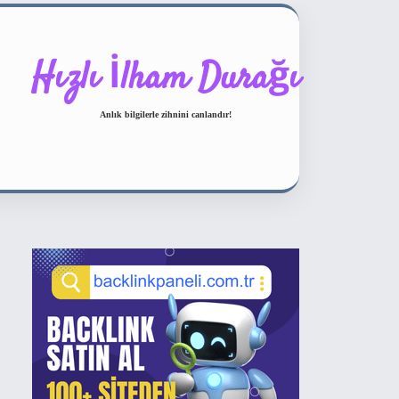
Hızlı İlham Durağı
Anlık bilgilerle zihnini canlandır!
Sidebar
ilbet bahis sitesi