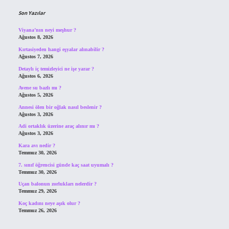
Son Yazılar
Viyana’nın neyi meşhur ?
Ağustos 8, 2026
Kırtasiyeden hangi eşyalar alınabilir ?
Ağustos 7, 2026
Detaylı iç temizleyici ne işe yarar ?
Ağustos 6, 2026
Avene su bazlı mı ?
Ağustos 5, 2026
Annesi ölen bir oğlak nasıl beslenir ?
Ağustos 3, 2026
Adi ortaklık üzerine araç alınır mı ?
Ağustos 3, 2026
Kara avı nedir ?
Temmuz 30, 2026
7. sınıf öğrencisi günde kaç saat uyumalı ?
Temmuz 30, 2026
Uçan balonun zorlukları nelerdir ?
Temmuz 29, 2026
Koç kadını neye aşık olur ?
Temmuz 26, 2026