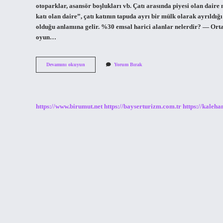
otoparklar, asansör boşlukları vb. Çatı arasında piyesi olan dair
katı olan daire”, çatı katının tapuda ayrı bir mülk olarak ayrıldı
olduğu anlamına gelir. %30 emsal harici alanlar nelerdir? — Ort
oyun…
Çatı
Devamını okuyun
Yorum Bırak
Arası
Piyesi
Emsale
Dâhil
Mi
https://www.birumut.net
https://bayserturizm.com.tr
https://kaleha