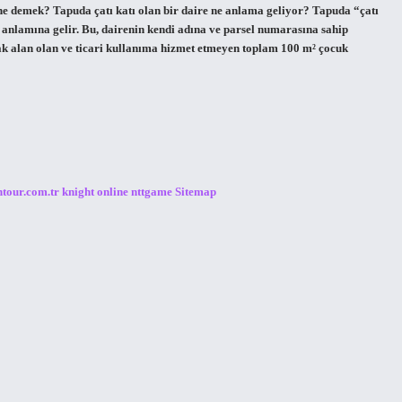
e ne demek? Tapuda çatı katı olan bir daire ne anlama geliyor? Tapuda “çatı
ğı anlamına gelir. Bu, dairenin kendi adına ve parsel numarasına sahip
ak alan olan ve ticari kullanıma hizmet etmeyen toplam 100 m² çocuk
ntour.com.tr
knight online
nttgame
Sitemap