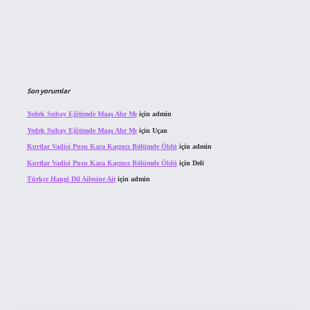
Son yorumlar
Yedek Subay Eğitimde Maaş Alır Mı
için
admin
Yedek Subay Eğitimde Maaş Alır Mı
için
Uçan
Kurtlar Vadisi Pusu Kara Kaçıncı Bölümde Öldü
için
admin
Kurtlar Vadisi Pusu Kara Kaçıncı Bölümde Öldü
için
Deli
Türkçe Hangi Dil Ailesine Ait
için
admin
ahis sitesi