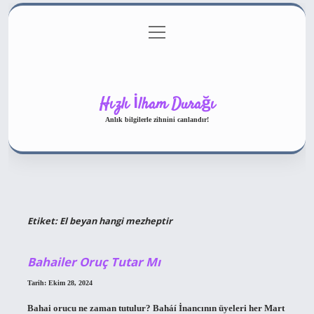
menüyü
Gizlilik Politikası
aç
Hakkımızda
Yasal Uyarı
Hızlı İlham Durağı
Anlık bilgilerle zihnini canlandır!
Etiket:
El beyan hangi mezheptir
Bahailer Oruç Tutar Mı
Tarih: Ekim 28, 2024
Bahai orucu ne zaman tutulur? Baháí İnancının üyeleri her Mart