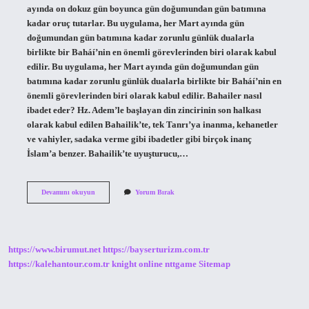
ayında on dokuz gün boyunca gün doğumundan gün batımına
kadar oruç tutarlar. Bu uygulama, her Mart ayında gün
doğumundan gün batımına kadar zorunlu günlük dualarla
birlikte bir Baháí’nin en önemli görevlerinden biri olarak kabul
edilir. Bu uygulama, her Mart ayında gün doğumundan gün
batımına kadar zorunlu günlük dualarla birlikte bir Baháí’nin en
önemli görevlerinden biri olarak kabul edilir. Bahailer nasıl
ibadet eder? Hz. Adem’le başlayan din zincirinin son halkası
olarak kabul edilen Bahailik’te, tek Tanrı’ya inanma, kehanetler
ve vahiyler, sadaka verme gibi ibadetler gibi birçok inanç
İslam’a benzer. Bahailik’te uyuşturucu,…
Bahailer
Devamını okuyun
Yorum Bırak
Oruç
Tutar
Mı
https://www.birumut.net
https://bayserturizm.com.tr
https://kalehantour.com.tr
knight online
nttgame
Sitemap