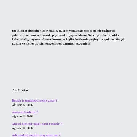
Bu internet sitesinin hiçbir marka, kurum yada şahıs şirketi ile bir bağlantısı
yoktur. Kendimize ait makale paylaşımları yapmaktayız. Sitede yer alan içerikler
haber niteliği taşımaz. Gerçek kurum ve kişiler hakkında paylaşım yapılmaz. Gerçek
kurum ve kişiler ile isim benzerlikleri tamamen tesadüfidir.
Son Yazılar
Detaylı iç temizleyici ne işe yarar ?
Ağustos 6, 2026
Avene su bazlı mı ?
Ağustos 5, 2026
Annesi ölen bir oğlak nasıl beslenir ?
Ağustos 3, 2026
Adi ortaklık üzerine araç alınır mı ?