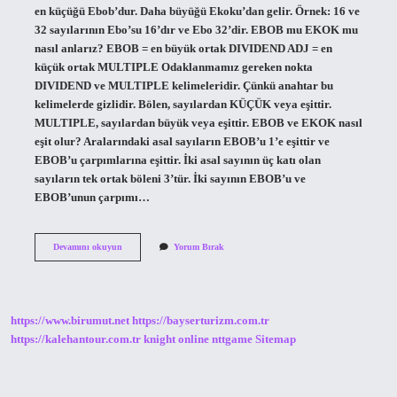
en küçüğü Ebob’dur. Daha büyüğü Ekoku’dan gelir. Örnek: 16 ve
32 sayılarının Ebo’su 16’dır ve Ebo 32’dir. EBOB mu EKOK mu
nasıl anlarız? EBOB = en büyük ortak DIVIDEND ADJ = en
küçük ortak MULTIPLE Odaklanmamız gereken nokta
DIVIDEND ve MULTIPLE kelimeleridir. Çünkü anahtar bu
kelimelerde gizlidir. Bölen, sayılardan KÜÇÜK veya eşittir.
MULTIPLE, sayılardan büyük veya eşittir. EBOB ve EKOK nasıl
eşit olur? Aralarındaki asal sayıların EBOB’u 1’e eşittir ve
EBOB’u çarpımlarına eşittir. İki asal sayının üç katı olan
sayıların tek ortak böleni 3’tür. İki sayının EBOB’u ve
EBOB’unun çarpımı…
Ebob
Devamını okuyun
Yorum Bırak
Ekok
Aynı
Mı
https://www.birumut.net
https://bayserturizm.com.tr
https://kalehantour.com.tr
knight online
nttgame
Sitemap