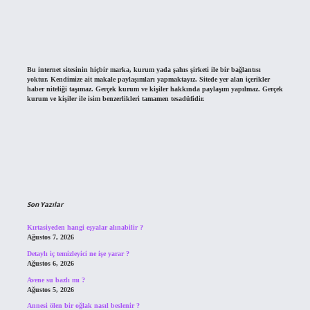
Bu internet sitesinin hiçbir marka, kurum yada şahıs şirketi ile bir bağlantısı
yoktur. Kendimize ait makale paylaşımları yapmaktayız. Sitede yer alan içerikler
haber niteliği taşımaz. Gerçek kurum ve kişiler hakkında paylaşım yapılmaz. Gerçek
kurum ve kişiler ile isim benzerlikleri tamamen tesadüfidir.
Son Yazılar
Kırtasiyeden hangi eşyalar alınabilir ?
Ağustos 7, 2026
Detaylı iç temizleyici ne işe yarar ?
Ağustos 6, 2026
Avene su bazlı mı ?
Ağustos 5, 2026
Annesi ölen bir oğlak nasıl beslenir ?