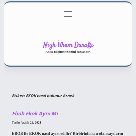
menüyü
Gizlilik Politikası
aç
Hakkımızda
Yasal Uyarı
Hızlı İlham Durağı
Anlık bilgilerle zihnini canlandır!
Etiket:
EKOK nasıl bulunur örnek
Ebob Ekok Aynı Mı
Tarih: Aralık 21, 2024
EBOB ile EKOK nasıl ayırt edilir? Birbirinin katı olan sayıların