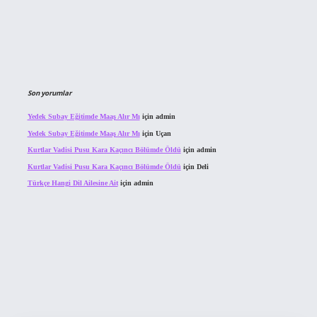
Son yorumlar
Yedek Subay Eğitimde Maaş Alır Mı
için
admin
Yedek Subay Eğitimde Maaş Alır Mı
için
Uçan
Kurtlar Vadisi Pusu Kara Kaçıncı Bölümde Öldü
için
admin
Kurtlar Vadisi Pusu Kara Kaçıncı Bölümde Öldü
için
Deli
Türkçe Hangi Dil Ailesine Ait
için
admin