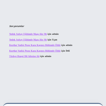
Son yorumlar
Yedek Subay Eğitimde Maaş Alır Mı
için
admin
Yedek Subay Eğitimde Maaş Alır Mı
için
Uçan
Kurtlar Vadisi Pusu Kara Kaçıncı Bölümde Öldü
için
admin
Kurtlar Vadisi Pusu Kara Kaçıncı Bölümde Öldü
için
Deli
Türkçe Hangi Dil Ailesine Ait
için
admin
bahis sitesi