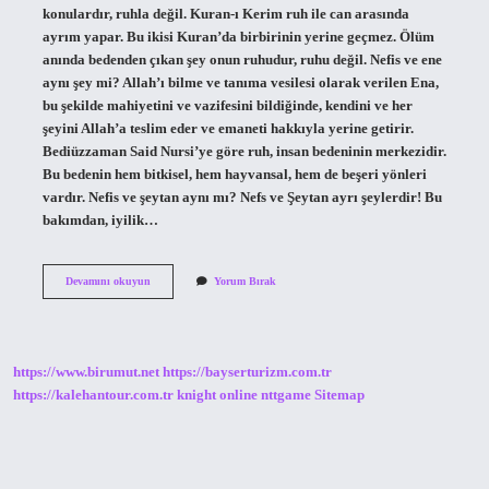
konulardır, ruhla değil. Kuran-ı Kerim ruh ile can arasında
ayrım yapar. Bu ikisi Kuran’da birbirinin yerine geçmez. Ölüm
anında bedenden çıkan şey onun ruhudur, ruhu değil. Nefis ve ene
aynı şey mi? Allah’ı bilme ve tanıma vesilesi olarak verilen Ena,
bu şekilde mahiyetini ve vazifesini bildiğinde, kendini ve her
şeyini Allah’a teslim eder ve emaneti hakkıyla yerine getirir.
Bediüzzaman Said Nursi’ye göre ruh, insan bedeninin merkezidir.
Bu bedenin hem bitkisel, hem hayvansal, hem de beşeri yönleri
vardır. Nefis ve şeytan aynı mı? Nefs ve Şeytan ayrı şeylerdir! Bu
bakımdan, iyilik…
Nefis
Devamını okuyun
Yorum Bırak
Ile
Ego
Aynı
Mı
https://www.birumut.net
https://bayserturizm.com.tr
https://kalehantour.com.tr
knight online
nttgame
Sitemap