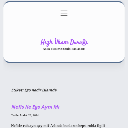
menüyü
Gizlilik Politikası
aç
Hakkımızda
Yasal Uyarı
Hızlı İlham Durağı
Anlık bilgilerle zihnini canlandır!
Etiket:
Ego nedir islamda
Nefis Ile Ego Aynı Mı
Tarih: Aralık 20, 2024
Nefisle ruh aynı şey mi? Aslında bunların hepsi ruhla ilgili