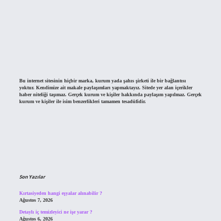
Bu internet sitesinin hiçbir marka, kurum yada şahıs şirketi ile bir bağlantısı
yoktur. Kendimize ait makale paylaşımları yapmaktayız. Sitede yer alan içerikler
haber niteliği taşımaz. Gerçek kurum ve kişiler hakkında paylaşım yapılmaz. Gerçek
kurum ve kişiler ile isim benzerlikleri tamamen tesadüfidir.
Son Yazılar
Kırtasiyeden hangi eşyalar alınabilir ?
Ağustos 7, 2026
Detaylı iç temizleyici ne işe yarar ?
Ağustos 6, 2026