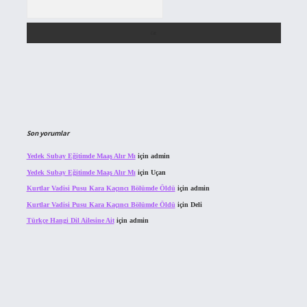
Arama
Son yorumlar
Yedek Subay Eğitimde Maaş Alır Mı
için
admin
Yedek Subay Eğitimde Maaş Alır Mı
için
Uçan
Kurtlar Vadisi Pusu Kara Kaçıncı Bölümde Öldü
için
admin
Kurtlar Vadisi Pusu Kara Kaçıncı Bölümde Öldü
için
Deli
Türkçe Hangi Dil Ailesine Ait
için
admin