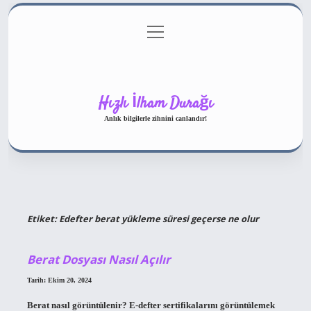
menüyü
Gizlilik Politikası
aç
Hakkımızda
Yasal Uyarı
Hızlı İlham Durağı
Anlık bilgilerle zihnini canlandır!
Etiket:
Edefter berat yükleme süresi geçerse ne olur
Berat Dosyası Nasıl Açılır
Tarih: Ekim 20, 2024
Berat nasıl görüntülenir? E-defter sertifikalarını görüntülemek