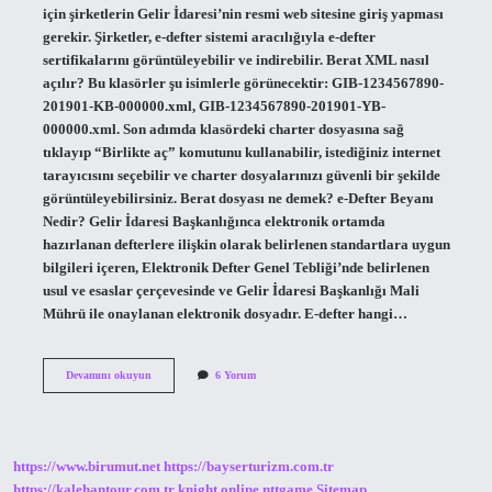
için şirketlerin Gelir İdaresi’nin resmi web sitesine giriş yapması
gerekir. Şirketler, e-defter sistemi aracılığıyla e-defter
sertifikalarını görüntüleyebilir ve indirebilir. Berat XML nasıl
açılır? Bu klasörler şu isimlerle görünecektir: GIB-1234567890-
201901-KB-000000.xml, GIB-1234567890-201901-YB-
000000.xml. Son adımda klasördeki charter dosyasına sağ
tıklayıp “Birlikte aç” komutunu kullanabilir, istediğiniz internet
tarayıcısını seçebilir ve charter dosyalarınızı güvenli bir şekilde
görüntüleyebilirsiniz. Berat dosyası ne demek? e-Defter Beyanı
Nedir? Gelir İdaresi Başkanlığınca elektronik ortamda
hazırlanan defterlere ilişkin olarak belirlenen standartlara uygun
bilgileri içeren, Elektronik Defter Genel Tebliği’nde belirlenen
usul ve esaslar çerçevesinde ve Gelir İdaresi Başkanlığı Mali
Mührü ile onaylanan elektronik dosyadır. E-defter hangi…
Berat
Devamını okuyun
6 Yorum
Dosyası
Nasıl
Açılır
https://www.birumut.net
https://bayserturizm.com.tr
https://kalehantour.com.tr
knight online
nttgame
Sitemap