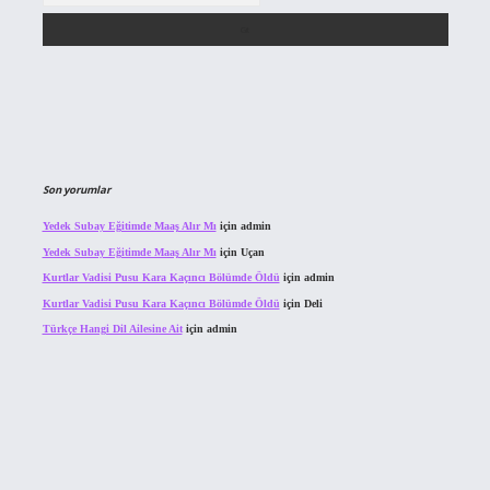
Son yorumlar
Yedek Subay Eğitimde Maaş Alır Mı
için
admin
Yedek Subay Eğitimde Maaş Alır Mı
için
Uçan
Kurtlar Vadisi Pusu Kara Kaçıncı Bölümde Öldü
için
admin
Kurtlar Vadisi Pusu Kara Kaçıncı Bölümde Öldü
için
Deli
Türkçe Hangi Dil Ailesine Ait
için
admin