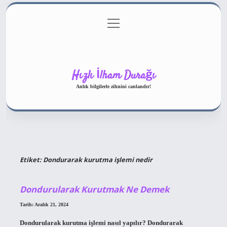
menüyü
Gizlilik Politikası
aç
Hakkımızda
Yasal Uyarı
Hızlı İlham Durağı
Anlık bilgilerle zihnini canlandır!
Etiket:
Dondurarak kurutma işlemi nedir
Dondurularak Kurutmak Ne Demek
Tarih: Aralık 21, 2024
Dondurularak kurutma işlemi nasıl yapılır? Dondurarak