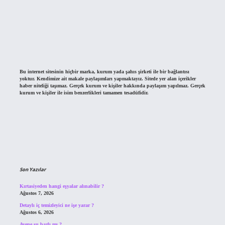
Bu internet sitesinin hiçbir marka, kurum yada şahıs şirketi ile bir bağlantısı
yoktur. Kendimize ait makale paylaşımları yapmaktayız. Sitede yer alan içerikler
haber niteliği taşımaz. Gerçek kurum ve kişiler hakkında paylaşım yapılmaz. Gerçek
kurum ve kişiler ile isim benzerlikleri tamamen tesadüfidir.
Son Yazılar
Kırtasiyeden hangi eşyalar alınabilir ?
Ağustos 7, 2026
Detaylı iç temizleyici ne işe yarar ?
Ağustos 6, 2026
Avene su bazlı mı ?