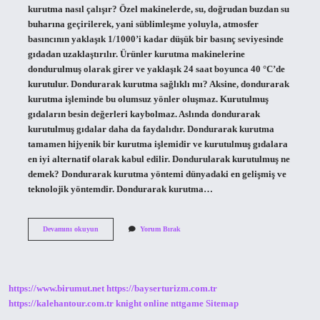
kurutma nasıl çalışır? Özel makinelerde, su, doğrudan buzdan su
buharına geçirilerek, yani süblimleşme yoluyla, atmosfer
basıncının yaklaşık 1/1000’i kadar düşük bir basınç seviyesinde
gıdadan uzaklaştırılır. Ürünler kurutma makinelerine
dondurulmuş olarak girer ve yaklaşık 24 saat boyunca 40 °C’de
kurutulur. Dondurarak kurutma sağlıklı mı? Aksine, dondurarak
kurutma işleminde bu olumsuz yönler oluşmaz. Kurutulmuş
gıdaların besin değerleri kaybolmaz. Aslında dondurarak
kurutulmuş gıdalar daha da faydalıdır. Dondurarak kurutma
tamamen hijyenik bir kurutma işlemidir ve kurutulmuş gıdalara
en iyi alternatif olarak kabul edilir. Dondurularak kurutulmuş ne
demek? Dondurarak kurutma yöntemi dünyadaki en gelişmiş ve
teknolojik yöntemdir. Dondurarak kurutma…
Dondurularak
Devamını okuyun
Yorum Bırak
Kurutmak
Ne
Demek
https://www.birumut.net
https://bayserturizm.com.tr
https://kalehantour.com.tr
knight online
nttgame
Sitemap