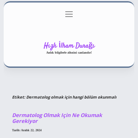
menüyü
Gizlilik Politikası
aç
Hakkımızda
Yasal Uyarı
Hızlı İlham Durağı
Anlık bilgilerle zihnini canlandır!
Etiket:
Dermatolog olmak için hangi bölüm okunmalı
Dermatolog Olmak Için Ne Okumak
Gerekiyor
Tarih: Aralık 22, 2024