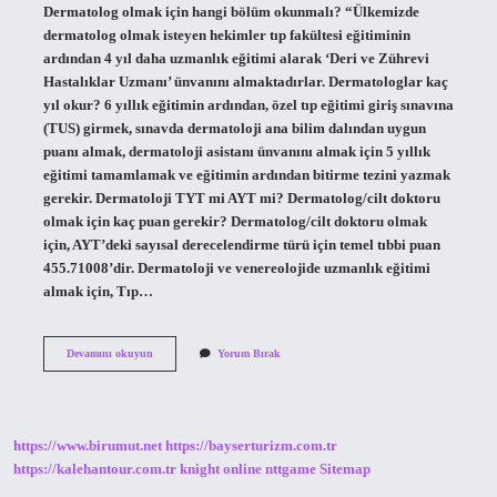
Dermatolog olmak için hangi bölüm okunmalı? “Ülkemizde
dermatolog olmak isteyen hekimler tıp fakültesi eğitiminin
ardından 4 yıl daha uzmanlık eğitimi alarak ‘Deri ve Zührevi
Hastalıklar Uzmanı’ ünvanını almaktadırlar. Dermatologlar kaç
yıl okur? 6 yıllık eğitimin ardından, özel tıp eğitimi giriş sınavına
(TUS) girmek, sınavda dermatoloji ana bilim dalından uygun
puanı almak, dermatoloji asistanı ünvanını almak için 5 yıllık
eğitimi tamamlamak ve eğitimin ardından bitirme tezini yazmak
gerekir. Dermatoloji TYT mi AYT mi? Dermatolog/cilt doktoru
olmak için kaç puan gerekir? Dermatolog/cilt doktoru olmak
için, AYT’deki sayısal derecelendirme türü için temel tıbbi puan
455.71008’dir. Dermatoloji ve venereolojide uzmanlık eğitimi
almak için, Tıp…
Dermatolog
Devamını okuyun
Yorum Bırak
Olmak
Için
Ne
Okumak
Gerekiyor
https://www.birumut.net
https://bayserturizm.com.tr
https://kalehantour.com.tr
knight online
nttgame
Sitemap