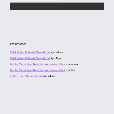
Son yorumlar
Yedek Subay Eğitimde Maaş Alır Mı
için
admin
Yedek Subay Eğitimde Maaş Alır Mı
için
Uçan
Kurtlar Vadisi Pusu Kara Kaçıncı Bölümde Öldü
için
admin
Kurtlar Vadisi Pusu Kara Kaçıncı Bölümde Öldü
için
Deli
Türkçe Hangi Dil Ailesine Ait
için
admin