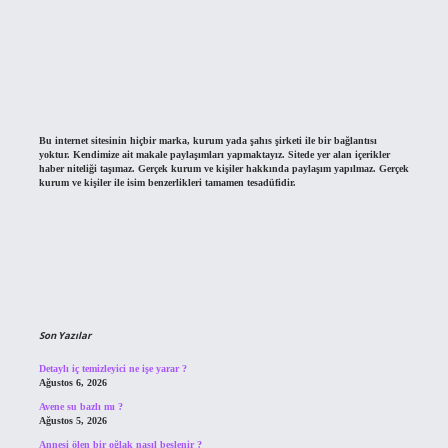
Bu internet sitesinin hiçbir marka, kurum yada şahıs şirketi ile bir bağlantısı
yoktur. Kendimize ait makale paylaşımları yapmaktayız. Sitede yer alan içerikler
haber niteliği taşımaz. Gerçek kurum ve kişiler hakkında paylaşım yapılmaz. Gerçek
kurum ve kişiler ile isim benzerlikleri tamamen tesadüfidir.
Son Yazılar
Detaylı iç temizleyici ne işe yarar ?
Ağustos 6, 2026
Avene su bazlı mı ?
Ağustos 5, 2026
Annesi ölen bir oğlak nasıl beslenir ?