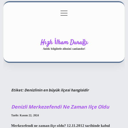
menüyü
Gizlilik Politikası
aç
Hakkımızda
Yasal Uyarı
Hızlı İlham Durağı
Anlık bilgilerle zihnini canlandır!
Etiket:
Denizlinin en büyük ilçesi hangisidir
Denizli Merkezefendi Ne Zaman Ilçe Oldu
Tarih: Kasım 22, 2024
Merkezefendi ne zaman ilçe oldu? 12.11.2012 tarihinde kabul