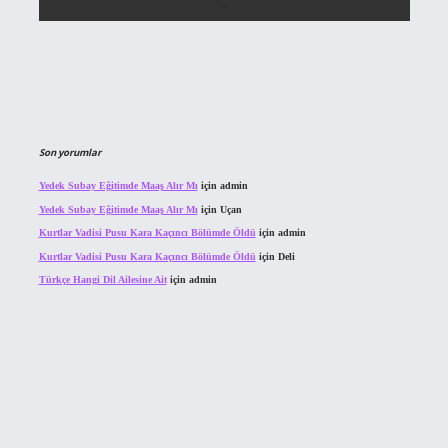
Son yorumlar
Yedek Subay Eğitimde Maaş Alır Mı
için
admin
Yedek Subay Eğitimde Maaş Alır Mı
için
Uçan
Kurtlar Vadisi Pusu Kara Kaçıncı Bölümde Öldü
için
admin
Kurtlar Vadisi Pusu Kara Kaçıncı Bölümde Öldü
için
Deli
Türkçe Hangi Dil Ailesine Ait
için
admin