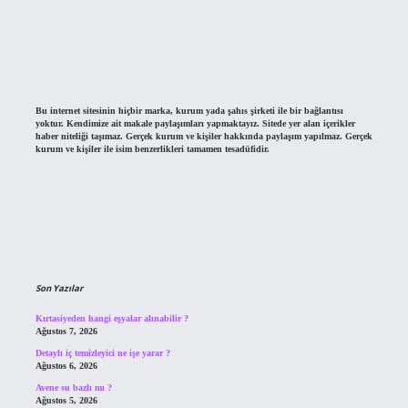
Bu internet sitesinin hiçbir marka, kurum yada şahıs şirketi ile bir bağlantısı
yoktur. Kendimize ait makale paylaşımları yapmaktayız. Sitede yer alan içerikler
haber niteliği taşımaz. Gerçek kurum ve kişiler hakkında paylaşım yapılmaz. Gerçek
kurum ve kişiler ile isim benzerlikleri tamamen tesadüfidir.
Son Yazılar
Kırtasiyeden hangi eşyalar alınabilir ?
Ağustos 7, 2026
Detaylı iç temizleyici ne işe yarar ?
Ağustos 6, 2026
Avene su bazlı mı ?
Ağustos 5, 2026