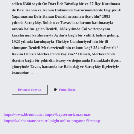
edilen 6360 sayılı On Dört İlde Büyükşehir ve 27 İlçe Kurulması
ile Bazı Kanun ve Kanun Hükmünde Kararnamelerde Değişiklik
Yapılmasına Dair Kanun Denizli ne zaman ilçe oldu? 1883
yılında Sarayköy, Buldan ve Tavas kazalarının katılmasıyla
sancak haline gelen Denizli, 1884 yılında Çal ve Acıpayam
kazalarının katılmasıyla Aydın’a bağlı bir valilik haline gelmiş,
1923 yılında kuruluşuyla Türkiye Cumhuriyeti’nin bir ili
olmuştur. Denizli Merkezefendi’nin rakımı kaç? 354 mDenizli /
Rakım Denizli Merkezefendi kaç km2? Denizli, Merkezefendi
ilçesine bağlı bir şehirdir; kuzey ve doğusunda Pamukkale ilçesi,
güneyinde Tavas, batısında ise Babadağ ve Sarayköy ilçeleriyle
komşudur.…
Denizli
Devamını okuyun
Yorum Bırak
Merkezefendi
Ne
Zaman
Ilçe
Oldu
https://www.birumut.net
https://bayserturizm.com.tr
https://kalehantour.com.tr
knight online
nttgame
Sitemap