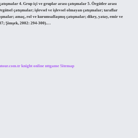
 çatışmalar 4. Grup içi ve gruplar arası çatışmalar 5. Örgütler arası
rgütsel çatışmalar; işlevsel ve işlevsel olmayan çatışmalar; taraflar
atışmalar; amaç, rol ve kurumsallaşmış çatışmalar; dikey, yatay, emir ve
387; Şimşek, 2002: 294-300).…
ntour.com.tr
knight online
nttgame
Sitemap