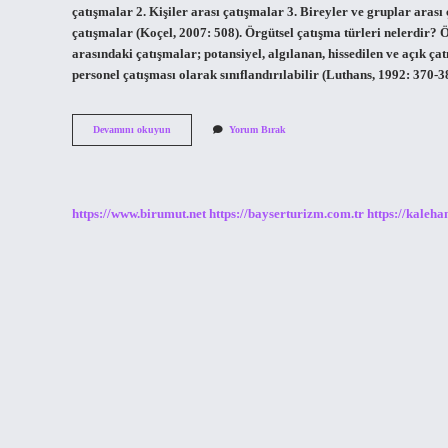
çatışmalar 2. Kişiler arası çatışmalar 3. Bireyler ve gruplar arası
çatışmalar (Koçel, 2007: 508). Örgütsel çatışma türleri nelerdir? Ö
arasındaki çatışmalar; potansiyel, algılanan, hissedilen ve açık ç
personel çatışması olarak sınıflandırılabilir (Luthans, 1992: 370-
Iletişimde
Devamını okuyun
Yorum Bırak
Çatışma
Türleri
Nelerdir
https://www.birumut.net
https://bayserturizm.com.tr
https://kaleha