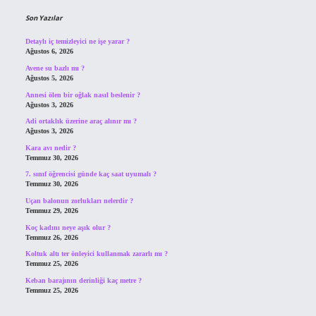
Son Yazılar
Detaylı iç temizleyici ne işe yarar ?
Ağustos 6, 2026
Avene su bazlı mı ?
Ağustos 5, 2026
Annesi ölen bir oğlak nasıl beslenir ?
Ağustos 3, 2026
Adi ortaklık üzerine araç alınır mı ?
Ağustos 3, 2026
Kara avı nedir ?
Temmuz 30, 2026
7. sınıf öğrencisi günde kaç saat uyumalı ?
Temmuz 30, 2026
Uçan balonun zorlukları nelerdir ?
Temmuz 29, 2026
Koç kadını neye aşık olur ?
Temmuz 26, 2026
Koltuk altı ter önleyici kullanmak zararlı mı ?
Temmuz 25, 2026
Keban barajının derinliği kaç metre ?
Temmuz 25, 2026