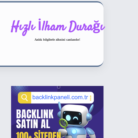
Hızlı İlham Durağı
Anlık bilgilerle zihnini canlandır!
Sidebar
ilbet bahis sitesi