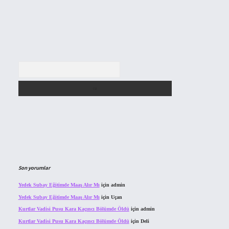
Arama
Son yorumlar
Yedek Subay Eğitimde Maaş Alır Mı
için
admin
Yedek Subay Eğitimde Maaş Alır Mı
için
Uçan
Kurtlar Vadisi Pusu Kara Kaçıncı Bölümde Öldü
için
admin
Kurtlar Vadisi Pusu Kara Kaçıncı Bölümde Öldü
için
Deli