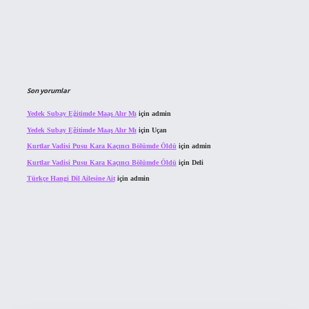
Son yorumlar
Yedek Subay Eğitimde Maaş Alır Mı
için
admin
Yedek Subay Eğitimde Maaş Alır Mı
için
Uçan
Kurtlar Vadisi Pusu Kara Kaçıncı Bölümde Öldü
için
admin
Kurtlar Vadisi Pusu Kara Kaçıncı Bölümde Öldü
için
Deli
Türkçe Hangi Dil Ailesine Ait
için
admin
ahis sitesi