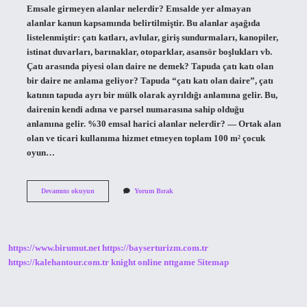
Emsale girmeyen alanlar nelerdir? Emsalde yer almayan
alanlar kanun kapsamında belirtilmiştir. Bu alanlar aşağıda
listelenmiştir: çatı katları, avlular, giriş sundurmaları, kanopiler,
istinat duvarları, barınaklar, otoparklar, asansör boşlukları vb.
Çatı arasında piyesi olan daire ne demek? Tapuda çatı katı olan
bir daire ne anlama geliyor? Tapuda “çatı katı olan daire”, çatı
katının tapuda ayrı bir mülk olarak ayrıldığı anlamına gelir. Bu,
dairenin kendi adına ve parsel numarasına sahip olduğu
anlamına gelir. %30 emsal harici alanlar nelerdir? — Ortak alan
olan ve ticari kullanıma hizmet etmeyen toplam 100 m² çocuk
oyun…
Çatı
Devamını okuyun
Yorum Bırak
Arası
Piyesi
Emsale
Dâhil
Mi
https://www.birumut.net
https://bayserturizm.com.tr
https://kalehantour.com.tr
knight online
nttgame
Sitemap