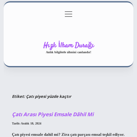
menüyü
Gizlilik Politikası
aç
Hakkımızda
Yasal Uyarı
Hızlı İlham Durağı
Anlık bilgilerle zihnini canlandır!
Etiket:
Çatı piyesi yüzde kaçtır
Çatı Arası Piyesi Emsale Dâhil Mi
Tarih: Aralık 18, 2024
Çatı piyesi emsale dahil mi? Zira çatı parçası emsal teşkil ediyor.