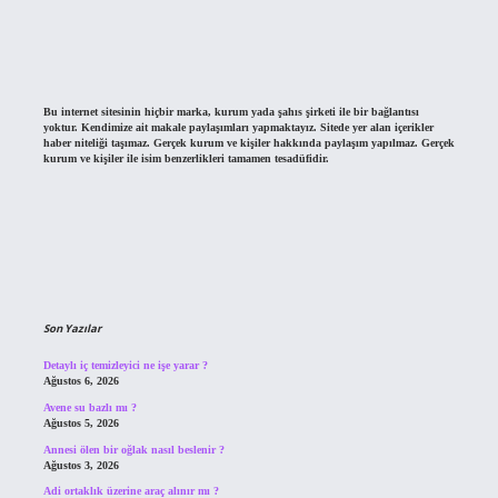
Bu internet sitesinin hiçbir marka, kurum yada şahıs şirketi ile bir bağlantısı
yoktur. Kendimize ait makale paylaşımları yapmaktayız. Sitede yer alan içerikler
haber niteliği taşımaz. Gerçek kurum ve kişiler hakkında paylaşım yapılmaz. Gerçek
kurum ve kişiler ile isim benzerlikleri tamamen tesadüfidir.
Son Yazılar
Detaylı iç temizleyici ne işe yarar ?
Ağustos 6, 2026
Avene su bazlı mı ?
Ağustos 5, 2026
Annesi ölen bir oğlak nasıl beslenir ?
Ağustos 3, 2026
Adi ortaklık üzerine araç alınır mı ?