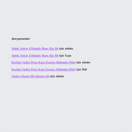
Son yorumlar
Yedek Subay Eğitimde Maaş Alır Mı
için
admin
Yedek Subay Eğitimde Maaş Alır Mı
için
Uçan
Kurtlar Vadisi Pusu Kara Kaçıncı Bölümde Öldü
için
admin
Kurtlar Vadisi Pusu Kara Kaçıncı Bölümde Öldü
için
Deli
Türkçe Hangi Dil Ailesine Ait
için
admin
bahis sitesi