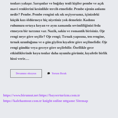
tonları yakışır. Sarışınlar ve buğday tenli kişiler pembe ve açık
mavi renklerini kesinlikle tercih etmelidir. Pembe ojenin anlamı
nedir? Pembe. Pembe rengini sık sık seçiyorsanız, içinizdeki
küçük kızı öldürmeye hiç niyetiniz yok demektir. Kadınsı
ruhunuzu ortaya koyan ve aynı zamanda sevimliliğinizi feda
etmeyen bir tarzınız var. Nazik, sakin ve romantik birisiniz. Oje
rengi neye göre seçilir? Oje rengi; Tırnak yapısına, ten rengine,
tırnak uzunluğuna ve o gün giyilen kıyafete göre seçilmelidir. Oje
rengi gündüz veya geceye göre seçilebilir. Özellikle gece
etkinliklerinde koyu tonlar daha uyumlu görünür, kıyafetle birlik
hissi verir.…
Pembe
Devamını okuyun
Yorum Bırak
Oje
Kimlere
Yakışır
https://www.birumut.net
https://bayserturizm.com.tr
https://kalehantour.com.tr
knight online
nttgame
Sitemap