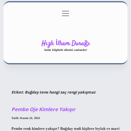
menüyü
Gizlilik Politikası
aç
Hakkımızda
Yasal Uyarı
Hızlı İlham Durağı
Anlık bilgilerle zihnini canlandır!
Etiket:
Buğday tene hangi saç rengi yakışmaz
Pembe Oje Kimlere Yakışır
Tarih: Kasım 24, 2024
Pembe renk kimlere yakışır? Buğday tenli kişilere leylak ve mavi