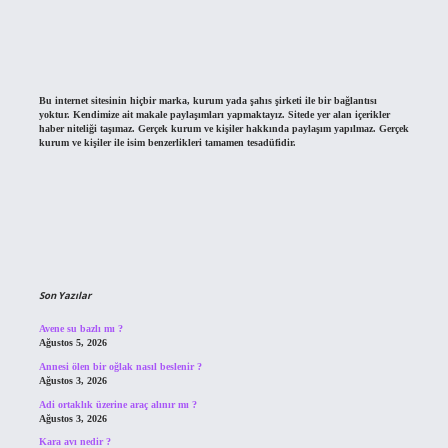
Bu internet sitesinin hiçbir marka, kurum yada şahıs şirketi ile bir bağlantısı
yoktur. Kendimize ait makale paylaşımları yapmaktayız. Sitede yer alan içerikler
haber niteliği taşımaz. Gerçek kurum ve kişiler hakkında paylaşım yapılmaz. Gerçek
kurum ve kişiler ile isim benzerlikleri tamamen tesadüfidir.
Son Yazılar
Avene su bazlı mı ?
Ağustos 5, 2026
Annesi ölen bir oğlak nasıl beslenir ?
Ağustos 3, 2026
Adi ortaklık üzerine araç alınır mı ?
Ağustos 3, 2026
Kara avı nedir ?