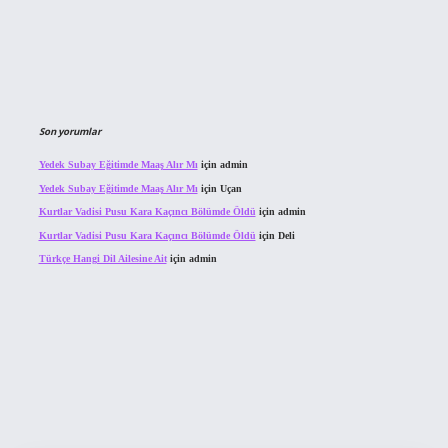
Son yorumlar
Yedek Subay Eğitimde Maaş Alır Mı
için
admin
Yedek Subay Eğitimde Maaş Alır Mı
için
Uçan
Kurtlar Vadisi Pusu Kara Kaçıncı Bölümde Öldü
için
admin
Kurtlar Vadisi Pusu Kara Kaçıncı Bölümde Öldü
için
Deli
Türkçe Hangi Dil Ailesine Ait
için
admin
ahis sitesi