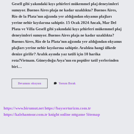
Gesell gibi yakındaki kıyı şehirleri mükemmel plaj deneyimleri
sunuyor. Buenos Aires plaja ne kadar uzaklıkta? Buenos Aires,
Río de la Plata’nın ağzında yer aldığından okyanus plajları
yerine nehir kıyılarına sahiptir. 15 Ocak 2024 Ancak, Mar Del
Plata ve Villa Gesell gibi yakındaki kıyı şehirleri mükemmel plaj
deneyimleri sunuyor. Buenos Aires plaja ne kadar uzaklıkta?
Buenos Aires, Río de la Plata’nın ağzında yer aldığından okyanus
plajları yerine nehir kıyılarına sahiptir. Aralıkta hangi ülkede
denize girilir? Aralık ayında yaz tatili için 10 harika
rota!Vietnam. Güneydoğu Asya’nın en popüler tatil yerlerinden
biri…
Buenos
Devamını okuyun
Yorum Bırak
Aires
De
Denize
Girilir
Mi
https://www.birumut.net
https://bayserturizm.com.tr
https://kalehantour.com.tr
knight online
nttgame
Sitemap