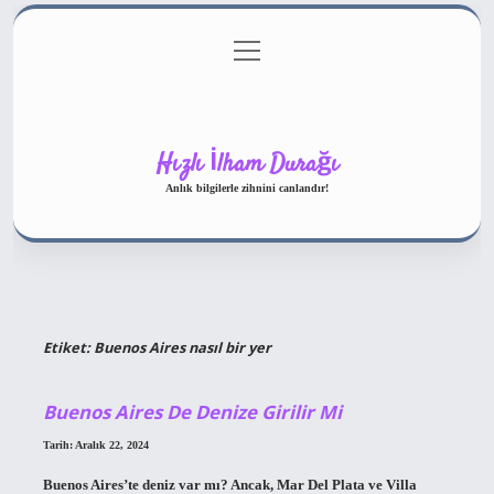
menüyü
Gizlilik Politikası
aç
Hakkımızda
Yasal Uyarı
Hızlı İlham Durağı
Anlık bilgilerle zihnini canlandır!
Etiket:
Buenos Aires nasıl bir yer
Buenos Aires De Denize Girilir Mi
Tarih: Aralık 22, 2024
Buenos Aires’te deniz var mı? Ancak, Mar Del Plata ve Villa