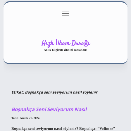
menüyü
Gizlilik Politikası
aç
Hakkımızda
Yasal Uyarı
Hızlı İlham Durağı
Anlık bilgilerle zihnini canlandır!
Etiket:
Boşnakça seni seviyorum nasıl söylenir
Boşnakça Seni Seviyorum Nasıl
Tarih: Aralık 21, 2024
Boşnakça seni seviyorum nasıl söylenir? Boşnakça: “Volim te”