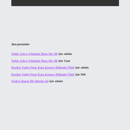
Son yorumlar
Yedek Subay Eğitimde Maaş Alır Mı
için
admin
Yedek Subay Eğitimde Maaş Alır Mı
için
Uçan
Kurtlar Vadisi Pusu Kara Kaçıncı Bölümde Öldü
için
admin
Kurtlar Vadisi Pusu Kara Kaçıncı Bölümde Öldü
için
Deli
Türkçe Hangi Dil Ailesine Ait
için
admin