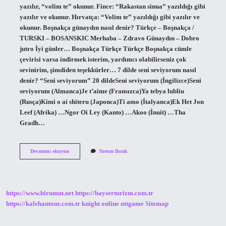
yazılır, “volim te” okunur. Fince: “Rakastan sinua” yazıldığı gibi
yazılır ve okunur. Hırvatça: “Volim te” yazıldığı gibi yazılır ve
okunur. Boşnakça günaydın nasıl denir? Türkçe – Boşnakça /
TURSKI – BOSANSKIC Merhaba – Zdravo Günaydın – Dobro
jutro İyi günler… Boşnakça Türkçe Türkçe Boşnakça cümle
çevirisi varsa indirmek isterim, yardımcı olabilirseniz çok
sevinirim, şimdiden teşekkürler… 7 dilde seni seviyorum nasıl
denir? “Seni seviyorum” 20 dildeSeni seviyorum (İngilizce)Seni
seviyorum (Almanca)Je t’aime (Fransızca)Ya tebya lubliu
(Rusça)Kimi o ai shiteru (Japonca)Ti amo (İtalyanca)Ek Het Jon
Leef (Afrika) …Ngor Oi Ley (Kanto) …Akoo (İnuit) …Tha
Gradh…
Boşnakça
Devamını okuyun
Yorum Bırak
Seni
Seviyorum
Nasıl
https://www.birumut.net
https://bayserturizm.com.tr
https://kalehantour.com.tr
knight online
nttgame
Sitemap