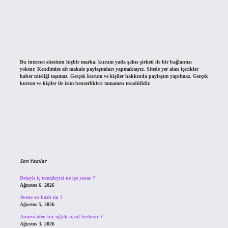
Bu internet sitesinin hiçbir marka, kurum yada şahıs şirketi ile bir bağlantısı
yoktur. Kendimize ait makale paylaşımları yapmaktayız. Sitede yer alan içerikler
haber niteliği taşımaz. Gerçek kurum ve kişiler hakkında paylaşım yapılmaz. Gerçek
kurum ve kişiler ile isim benzerlikleri tamamen tesadüfidir.
Son Yazılar
Detaylı iç temizleyici ne işe yarar ?
Ağustos 6, 2026
Avene su bazlı mı ?
Ağustos 5, 2026
Annesi ölen bir oğlak nasıl beslenir ?
Ağustos 3, 2026