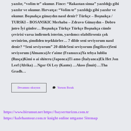
yazılır, “volim te” okunur. Fince: “Rakastan sinua” yazıldığı gibi
yazılır ve okunur. Hırvatça: “Volim te” yazıldığı gibi yazılır ve
okunur. Boşnakça günaydın nasıl denir? Türkçe – Boşnakça /
TURSKI – BOSANSKIC Merhaba – Zdravo Günaydın – Dobro
jutro İyi günler… Boşnakça Türkçe Türkçe Boşnakça cümle
çevirisi varsa indirmek isterim, yardımcı olabilirseniz çok
sevinirim, şimdiden teşekkürler… 7 dilde seni seviyorum nasıl
denir? “Seni seviyorum” 20 dildeSeni seviyorum (İngilizce)Seni
seviyorum (Almanca)Je t’aime (Fransızca)Ya tebya lubliu
(Rusça)Kimi o ai shiteru (Japonca)Ti amo (İtalyanca)Ek Het Jon
Leef (Afrika) …Ngor Oi Ley (Kanto) …Akoo (İnuit) …Tha
Gradh…
Boşnakça
Devamını okuyun
Yorum Bırak
Seni
Seviyorum
Nasıl
https://www.birumut.net
https://bayserturizm.com.tr
https://kalehantour.com.tr
knight online
nttgame
Sitemap