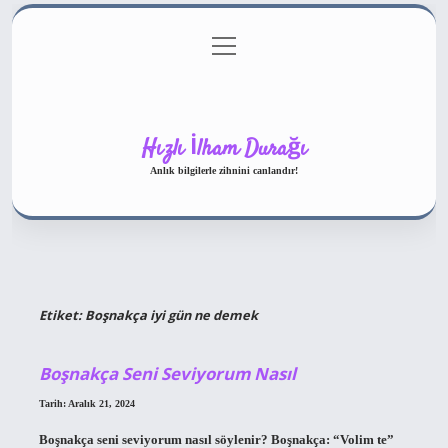
menüyü
Gizlilik Politikası
aç
Hakkımızda
Yasal Uyarı
Hızlı İlham Durağı
Anlık bilgilerle zihnini canlandır!
Etiket:
Boşnakça iyi gün ne demek
Boşnakça Seni Seviyorum Nasıl
Tarih: Aralık 21, 2024
Boşnakça seni seviyorum nasıl söylenir? Boşnakça: “Volim te”