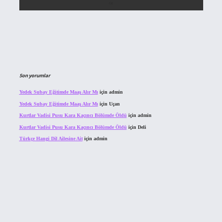
Son yorumlar
Yedek Subay Eğitimde Maaş Alır Mı
için
admin
Yedek Subay Eğitimde Maaş Alır Mı
için
Uçan
Kurtlar Vadisi Pusu Kara Kaçıncı Bölümde Öldü
için
admin
Kurtlar Vadisi Pusu Kara Kaçıncı Bölümde Öldü
için
Deli
Türkçe Hangi Dil Ailesine Ait
için
admin