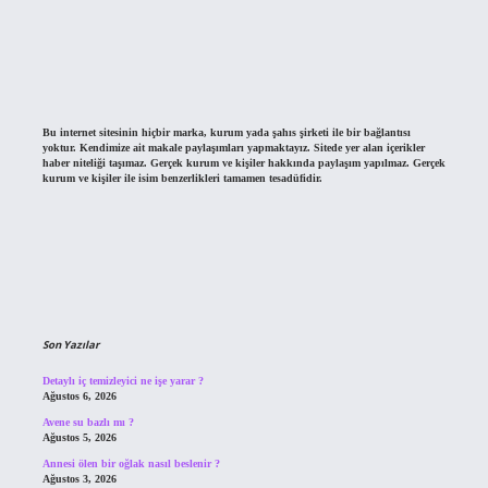
Bu internet sitesinin hiçbir marka, kurum yada şahıs şirketi ile bir bağlantısı
yoktur. Kendimize ait makale paylaşımları yapmaktayız. Sitede yer alan içerikler
haber niteliği taşımaz. Gerçek kurum ve kişiler hakkında paylaşım yapılmaz. Gerçek
kurum ve kişiler ile isim benzerlikleri tamamen tesadüfidir.
Son Yazılar
Detaylı iç temizleyici ne işe yarar ?
Ağustos 6, 2026
Avene su bazlı mı ?
Ağustos 5, 2026
Annesi ölen bir oğlak nasıl beslenir ?
Ağustos 3, 2026