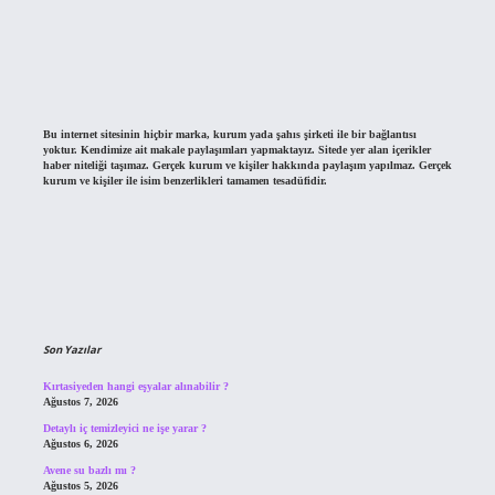
Bu internet sitesinin hiçbir marka, kurum yada şahıs şirketi ile bir bağlantısı
yoktur. Kendimize ait makale paylaşımları yapmaktayız. Sitede yer alan içerikler
haber niteliği taşımaz. Gerçek kurum ve kişiler hakkında paylaşım yapılmaz. Gerçek
kurum ve kişiler ile isim benzerlikleri tamamen tesadüfidir.
Son Yazılar
Kırtasiyeden hangi eşyalar alınabilir ?
Ağustos 7, 2026
Detaylı iç temizleyici ne işe yarar ?
Ağustos 6, 2026
Avene su bazlı mı ?
Ağustos 5, 2026