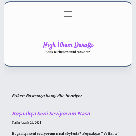
menüyü
Gizlilik Politikası
aç
Hakkımızda
Yasal Uyarı
Hızlı İlham Durağı
Anlık bilgilerle zihnini canlandır!
Etiket:
Boşnakça hangi dile benziyor
Boşnakça Seni Seviyorum Nasıl
Tarih: Aralık 21, 2024
Boşnakça seni seviyorum nasıl söylenir? Boşnakça: “Volim te”