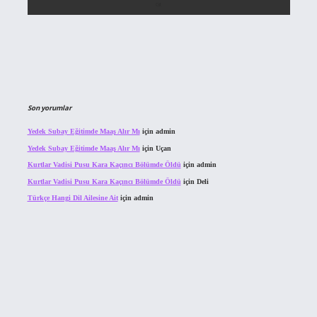
Son yorumlar
Yedek Subay Eğitimde Maaş Alır Mı
için
admin
Yedek Subay Eğitimde Maaş Alır Mı
için
Uçan
Kurtlar Vadisi Pusu Kara Kaçıncı Bölümde Öldü
için
admin
Kurtlar Vadisi Pusu Kara Kaçıncı Bölümde Öldü
için
Deli
Türkçe Hangi Dil Ailesine Ait
için
admin