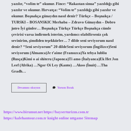
yazılır, “volim te” okunur. Fince: “Rakastan sinua” yazıldığı gibi
yazılır ve okunur. Hırvatça: “Volim te” yazıldığı gibi yazılır ve
okunur. Boşnakça günaydın nasıl denir? Türkçe – Boşnakça /
TURSKI – BOSANSKIC Merhaba – Zdravo Günaydın – Dobro
jutro İyi günler… Boşnakça Türkçe Türkçe Boşnakça cümle
çevirisi varsa indirmek isterim, yardımcı olabilirseniz çok
sevinirim, şimdiden teşekkürler… 7 dilde seni seviyorum nasıl
denir? “Seni seviyorum” 20 dildeSeni seviyorum (İngilizce)Seni
seviyorum (Almanca)Je t’aime (Fransızca)Ya tebya lubliu
(Rusça)Kimi o ai shiteru (Japonca)Ti amo (İtalyanca)Ek Het Jon
Leef (Afrika) …Ngor Oi Ley (Kanto) …Akoo (İnuit) …Tha
Gradh…
Boşnakça
Devamını okuyun
Yorum Bırak
Seni
Seviyorum
Nasıl
https://www.birumut.net
https://bayserturizm.com.tr
https://kalehantour.com.tr
knight online
nttgame
Sitemap