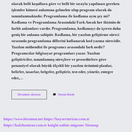
olarak belli koşullara göre ve belli bir sırayla yapılması gereken
işlemler kümesi anlamına gelmekte olup program olarak da
tanımlanmaktadır. Programlama ile kodlama aynı şey mi?
Kodlama ve Programlama Arasındaki Fark Ancak her ikisinin de
farklı anlamları vardır. Programlama, kodlamayı da içeren daha
geniş bir anlama sahiptir. Kodlama, bir yazılım geliştirme süreci
sırasında programlama dillerini kullanarak kod yazma sürecidir.
Yazılım mühendisi ile programcı arasındaki fark nedir?
Programcılar bilgisayar programları yazar. Yazılım
geliştiriciler, tanımlanmış süreçlere ve prosedürlere göre
potansiyel olarak büyük ölçekli bir yazılım ürününü planlar,
belirler, tasarlar, belgeler, geliştirir, test eder, yönetir, entegre
eder,…
Yazılım
Devamını okuyun
Yorum Bırak
Ve
Program
Aynı
Şey
Mi
https://www.birumut.net
https://bayserturizm.com.tr
https://kalehantour.com.tr
knight online
nttgame
Sitemap