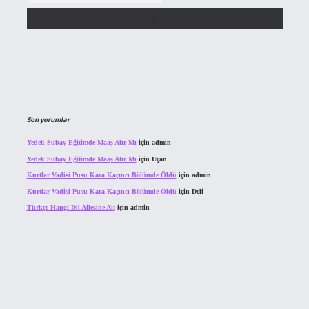
Son yorumlar
Yedek Subay Eğitimde Maaş Alır Mı
için
admin
Yedek Subay Eğitimde Maaş Alır Mı
için
Uçan
Kurtlar Vadisi Pusu Kara Kaçıncı Bölümde Öldü
için
admin
Kurtlar Vadisi Pusu Kara Kaçıncı Bölümde Öldü
için
Deli
Türkçe Hangi Dil Ailesine Ait
için
admin