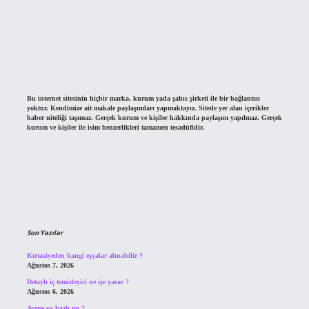
Bu internet sitesinin hiçbir marka, kurum yada şahıs şirketi ile bir bağlantısı
yoktur. Kendimize ait makale paylaşımları yapmaktayız. Sitede yer alan içerikler
haber niteliği taşımaz. Gerçek kurum ve kişiler hakkında paylaşım yapılmaz. Gerçek
kurum ve kişiler ile isim benzerlikleri tamamen tesadüfidir.
Son Yazılar
Kırtasiyeden hangi eşyalar alınabilir ?
Ağustos 7, 2026
Detaylı iç temizleyici ne işe yarar ?
Ağustos 6, 2026
Avene su bazlı mı ?