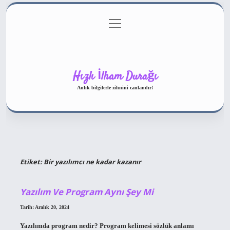
menüyü
Gizlilik Politikası
aç
Hakkımızda
Yasal Uyarı
Hızlı İlham Durağı
Anlık bilgilerle zihnini canlandır!
Etiket:
Bir yazılımcı ne kadar kazanır
Yazılım Ve Program Aynı Şey Mi
Tarih: Aralık 20, 2024
Yazılımda program nedir? Program kelimesi sözlük anlamı