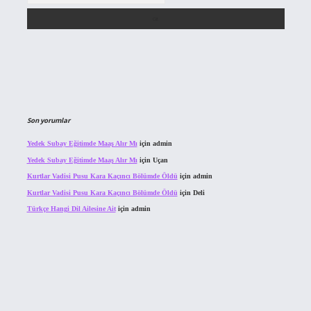
Son yorumlar
Yedek Subay Eğitimde Maaş Alır Mı
için
admin
Yedek Subay Eğitimde Maaş Alır Mı
için
Uçan
Kurtlar Vadisi Pusu Kara Kaçıncı Bölümde Öldü
için
admin
Kurtlar Vadisi Pusu Kara Kaçıncı Bölümde Öldü
için
Deli
Türkçe Hangi Dil Ailesine Ait
için
admin