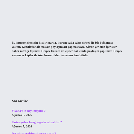
Bu internet sitesinin hiçbir marka, kurum yada şahıs şirketi ile bir bağlantısı
yoktur. Kendimize ait makale paylaşımları yapmaktayız. Sitede yer alan içerikler
haber niteliği taşımaz. Gerçek kurum ve kişiler hakkında paylaşım yapılmaz. Gerçek
kurum ve kişiler ile isim benzerlikleri tamamen tesadüfidir.
Son Yazılar
Viyana’nın neyi meşhur ?
Ağustos 8, 2026
Kırtasiyeden hangi eşyalar alınabilir ?
Ağustos 7, 2026
Detaylı iç temizleyici ne işe yarar ?