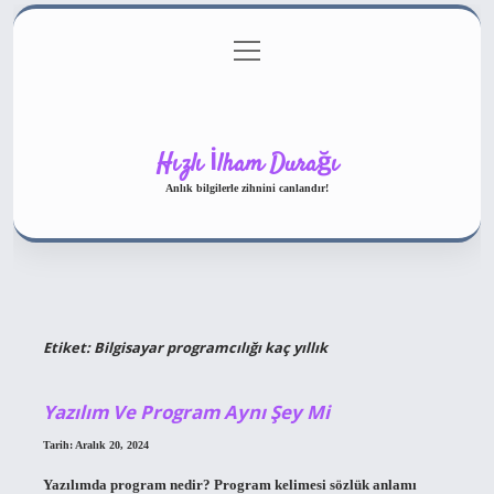
menüyü
Gizlilik Politikası
aç
Hakkımızda
Yasal Uyarı
Hızlı İlham Durağı
Anlık bilgilerle zihnini canlandır!
Etiket:
Bilgisayar programcılığı kaç yıllık
Yazılım Ve Program Aynı Şey Mi
Tarih: Aralık 20, 2024
Yazılımda program nedir? Program kelimesi sözlük anlamı