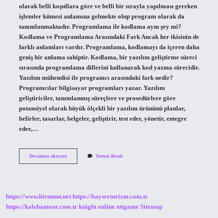
olarak belli koşullara göre ve belli bir sırayla yapılması gereken
işlemler kümesi anlamına gelmekte olup program olarak da
tanımlanmaktadır. Programlama ile kodlama aynı şey mi?
Kodlama ve Programlama Arasındaki Fark Ancak her ikisinin de
farklı anlamları vardır. Programlama, kodlamayı da içeren daha
geniş bir anlama sahiptir. Kodlama, bir yazılım geliştirme süreci
sırasında programlama dillerini kullanarak kod yazma sürecidir.
Yazılım mühendisi ile programcı arasındaki fark nedir?
Programcılar bilgisayar programları yazar. Yazılım
geliştiriciler, tanımlanmış süreçlere ve prosedürlere göre
potansiyel olarak büyük ölçekli bir yazılım ürününü planlar,
belirler, tasarlar, belgeler, geliştirir, test eder, yönetir, entegre
eder,…
Yazılım
Devamını okuyun
Yorum Bırak
Ve
Program
Aynı
Şey
Mi
https://www.birumut.net
https://bayserturizm.com.tr
https://kalehantour.com.tr
knight online
nttgame
Sitemap