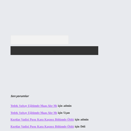
Arama
Son yorumlar
Yedek Subay Eğitimde Maaş Alır Mı
için
admin
Yedek Subay Eğitimde Maaş Alır Mı
için
Uçan
Kurtlar Vadisi Pusu Kara Kaçıncı Bölümde Öldü
için
admin
Kurtlar Vadisi Pusu Kara Kaçıncı Bölümde Öldü
için
Deli