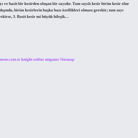
ı ve basit bir kesirden oluşan bir sayıdır. Tam sayılı kesir birim kesir olur
ışında, birim kesirlerin başka bazı özellikleri olması gerekir; tam sayı
ekirse, 3. Basit kesir mi büyük bileşik…
ntour.com.tr
knight online
nttgame
Sitemap