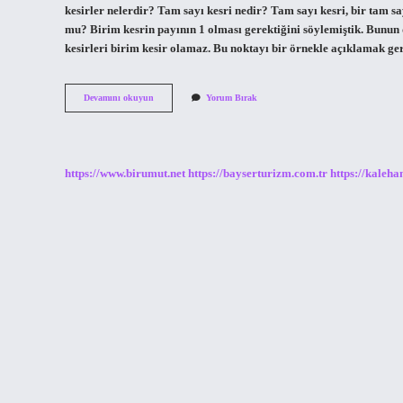
kesirler nelerdir? Tam sayı kesri nedir? Tam sayı kesri, bir tam say
mu? Birim kesrin payının 1 olması gerektiğini söylemiştik. Bunun d
kesirleri birim kesir olamaz. Bu noktayı bir örnekle açıklamak ger
Tam
Devamını okuyun
Yorum Bırak
Sayılı
Kesirler
Bileşik
Midir
https://www.birumut.net
https://bayserturizm.com.tr
https://kaleha