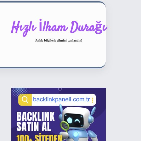
Hızlı İlham Durağı
Anlık bilgilerle zihnini canlandır!
Sidebar
ilbet bahis sitesi