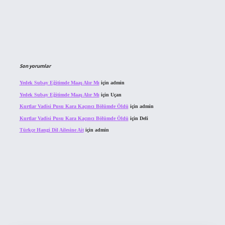
Son yorumlar
Yedek Subay Eğitimde Maaş Alır Mı
için
admin
Yedek Subay Eğitimde Maaş Alır Mı
için
Uçan
Kurtlar Vadisi Pusu Kara Kaçıncı Bölümde Öldü
için
admin
Kurtlar Vadisi Pusu Kara Kaçıncı Bölümde Öldü
için
Deli
Türkçe Hangi Dil Ailesine Ait
için
admin
bahis sitesi