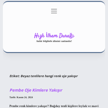
menüyü
Gizlilik Politikası
aç
Hakkımızda
Yasal Uyarı
Hızlı İlham Durağı
Anlık bilgilerle zihnini canlandır!
Etiket:
Beyaz tenlilere hangi renk oje yakışır
Pembe Oje Kimlere Yakışır
Tarih: Kasım 24, 2024
Pembe renk kimlere yakışır? Buğday tenli kişilere leylak ve mavi