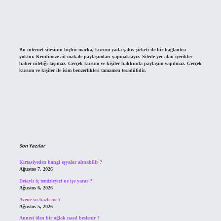
Bu internet sitesinin hiçbir marka, kurum yada şahıs şirketi ile bir bağlantısı
yoktur. Kendimize ait makale paylaşımları yapmaktayız. Sitede yer alan içerikler
haber niteliği taşımaz. Gerçek kurum ve kişiler hakkında paylaşım yapılmaz. Gerçek
kurum ve kişiler ile isim benzerlikleri tamamen tesadüfidir.
Son Yazılar
Kırtasiyeden hangi eşyalar alınabilir ?
Ağustos 7, 2026
Detaylı iç temizleyici ne işe yarar ?
Ağustos 6, 2026
Avene su bazlı mı ?
Ağustos 5, 2026
Annesi ölen bir oğlak nasıl beslenir ?