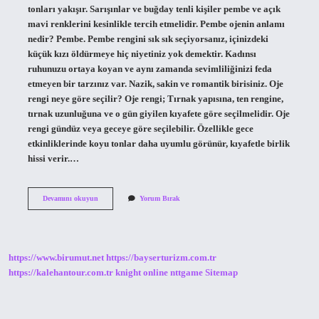
tonları yakışır. Sarışınlar ve buğday tenli kişiler pembe ve açık
mavi renklerini kesinlikle tercih etmelidir. Pembe ojenin anlamı
nedir? Pembe. Pembe rengini sık sık seçiyorsanız, içinizdeki
küçük kızı öldürmeye hiç niyetiniz yok demektir. Kadınsı
ruhunuzu ortaya koyan ve aynı zamanda sevimliliğinizi feda
etmeyen bir tarzınız var. Nazik, sakin ve romantik birisiniz. Oje
rengi neye göre seçilir? Oje rengi; Tırnak yapısına, ten rengine,
tırnak uzunluğuna ve o gün giyilen kıyafete göre seçilmelidir. Oje
rengi gündüz veya geceye göre seçilebilir. Özellikle gece
etkinliklerinde koyu tonlar daha uyumlu görünür, kıyafetle birlik
hissi verir.…
Pembe
Devamını okuyun
Yorum Bırak
Oje
Kimlere
Yakışır
https://www.birumut.net
https://bayserturizm.com.tr
https://kalehantour.com.tr
knight online
nttgame
Sitemap