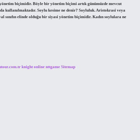
r yönetim biçimidir. Böyle bir yönetim biçimi artık günümüzde mevcut
nda kullanılmaktadır. Soylu kesime ne denir? Soyluluk. Aristokrasi veya
syal sınıfın elinde olduğu bir siyasi yönetim biçimidir. Kadın soylulara ne
ntour.com.tr
knight online
nttgame
Sitemap