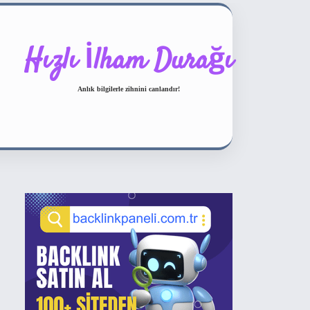
Hızlı İlham Durağı
Anlık bilgilerle zihnini canlandır!
Sidebar
ilbet bahis sitesi