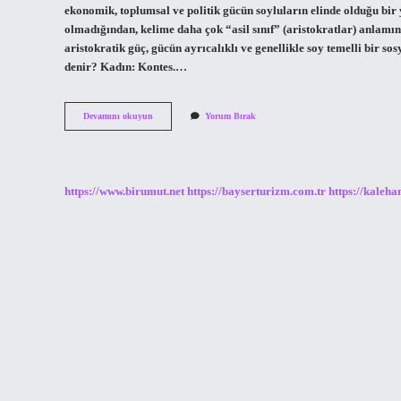
ekonomik, toplumsal ve politik gücün soyluların elinde olduğu bi
olmadığından, kelime daha çok “asil sınıf” (aristokratlar) anlamı
aristokratik güç, gücün ayrıcalıklı ve genellikle soy temelli bir so
denir? Kadın: Kontes.…
Soylu
Devamını okuyun
Yorum Bırak
Kişiye
Ne
Denir
https://www.birumut.net
https://bayserturizm.com.tr
https://kaleha