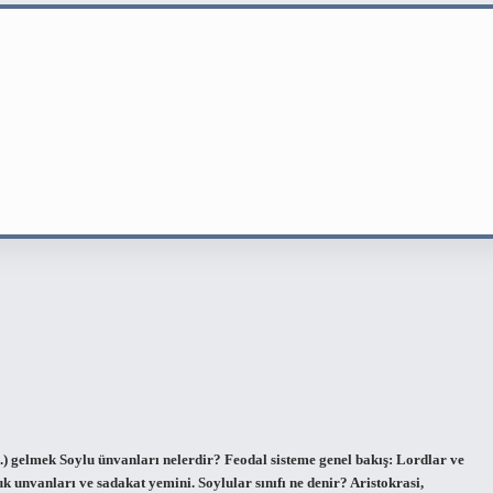
vb.) gelmek Soylu ünvanları nelerdir? Feodal sisteme genel bakış: Lordlar ve
luk unvanları ve sadakat yemini. Soylular sınıfı ne denir? Aristokrasi,