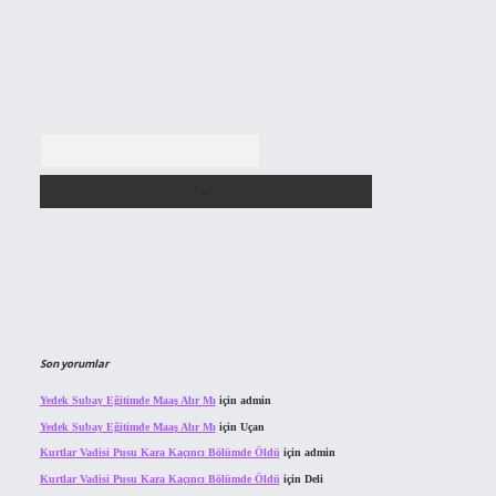
Arama
Son yorumlar
Yedek Subay Eğitimde Maaş Alır Mı
için
admin
Yedek Subay Eğitimde Maaş Alır Mı
için
Uçan
Kurtlar Vadisi Pusu Kara Kaçıncı Bölümde Öldü
için
admin
Kurtlar Vadisi Pusu Kara Kaçıncı Bölümde Öldü
için
Deli