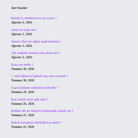
Son Yazılar
Detaylı iç temizleyici ne işe yarar ?
Ağustos 6, 2026
Avene su bazlı mı ?
Ağustos 5, 2026
Annesi ölen bir oğlak nasıl beslenir ?
Ağustos 3, 2026
Adi ortaklık üzerine araç alınır mı ?
Ağustos 3, 2026
Kara avı nedir ?
Temmuz 30, 2026
7. sınıf öğrencisi günde kaç saat uyumalı ?
Temmuz 30, 2026
Uçan balonun zorlukları nelerdir ?
Temmuz 29, 2026
Koç kadını neye aşık olur ?
Temmuz 26, 2026
Koltuk altı ter önleyici kullanmak zararlı mı ?
Temmuz 25, 2026
Keban barajının derinliği kaç metre ?
Temmuz 25, 2026