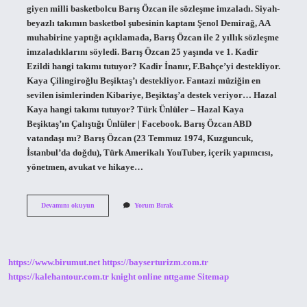
giyen milli basketbolcu Barış Özcan ile sözleşme imzaladı. Siyah-
beyazlı takımın basketbol şubesinin kaptanı Şenol Demirağ, AA
muhabirine yaptığı açıklamada, Barış Özcan ile 2 yıllık sözleşme
imzaladıklarını söyledi. Barış Özcan 25 yaşında ve 1. Kadir
Ezildi hangi takımı tutuyor? Kadir İnanır, F.Bahçe’yi destekliyor.
Kaya Çilingiroğlu Beşiktaş’ı destekliyor. Fantazi müziğin en
sevilen isimlerinden Kibariye, Beşiktaş’a destek veriyor… Hazal
Kaya hangi takımı tutuyor? Türk Ünlüler – Hazal Kaya
Beşiktaş’ın Çalıştığı Ünlüler | Facebook. Barış Özcan ABD
vatandaşı mı? Barış Özcan (23 Temmuz 1974, Kuzguncuk,
İstanbul’da doğdu), Türk Amerikalı YouTuber, içerik yapımcısı,
yönetmen, avukat ve hikaye…
Barış
Devamını okuyun
Yorum Bırak
Özcan
Hangi
Takımı
Tutuyor
https://www.birumut.net
https://bayserturizm.com.tr
https://kalehantour.com.tr
knight online
nttgame
Sitemap