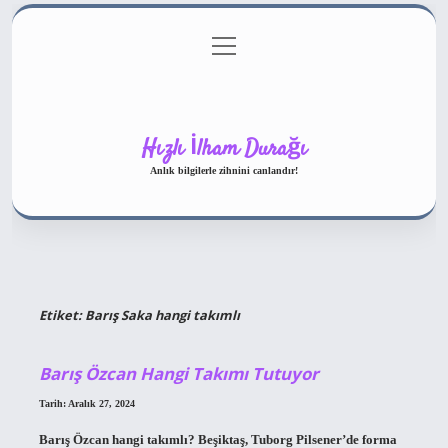
menüyü
Gizlilik Politikası
aç
Hakkımızda
Yasal Uyarı
Hızlı İlham Durağı
Anlık bilgilerle zihnini canlandır!
Etiket:
Barış Saka hangi takımlı
Barış Özcan Hangi Takımı Tutuyor
Tarih: Aralık 27, 2024
Barış Özcan hangi takımlı? Beşiktaş, Tuborg Pilsener’de forma