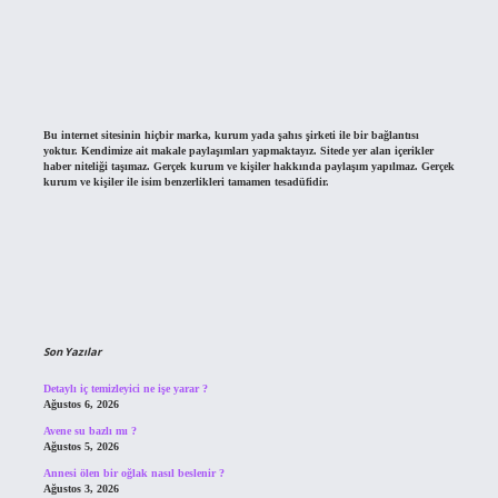
Bu internet sitesinin hiçbir marka, kurum yada şahıs şirketi ile bir bağlantısı
yoktur. Kendimize ait makale paylaşımları yapmaktayız. Sitede yer alan içerikler
haber niteliği taşımaz. Gerçek kurum ve kişiler hakkında paylaşım yapılmaz. Gerçek
kurum ve kişiler ile isim benzerlikleri tamamen tesadüfidir.
Son Yazılar
Detaylı iç temizleyici ne işe yarar ?
Ağustos 6, 2026
Avene su bazlı mı ?
Ağustos 5, 2026
Annesi ölen bir oğlak nasıl beslenir ?
Ağustos 3, 2026