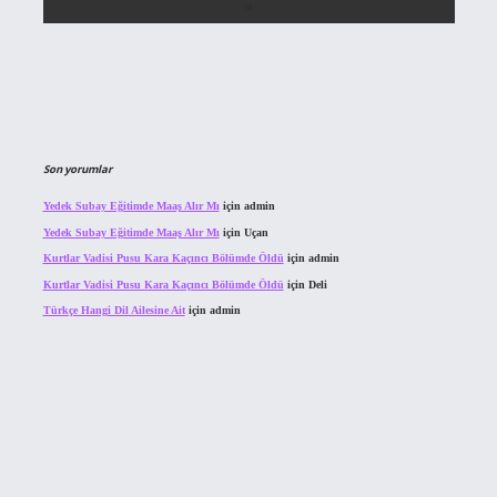
Son yorumlar
Yedek Subay Eğitimde Maaş Alır Mı
için
admin
Yedek Subay Eğitimde Maaş Alır Mı
için
Uçan
Kurtlar Vadisi Pusu Kara Kaçıncı Bölümde Öldü
için
admin
Kurtlar Vadisi Pusu Kara Kaçıncı Bölümde Öldü
için
Deli
Türkçe Hangi Dil Ailesine Ait
için
admin