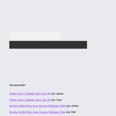
Arama
Son yorumlar
Yedek Subay Eğitimde Maaş Alır Mı
için
admin
Yedek Subay Eğitimde Maaş Alır Mı
için
Uçan
Kurtlar Vadisi Pusu Kara Kaçıncı Bölümde Öldü
için
admin
Kurtlar Vadisi Pusu Kara Kaçıncı Bölümde Öldü
için
Deli