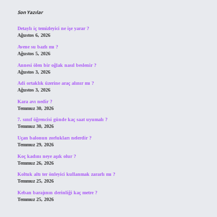
Son Yazılar
Detaylı iç temizleyici ne işe yarar ?
Ağustos 6, 2026
Avene su bazlı mı ?
Ağustos 5, 2026
Annesi ölen bir oğlak nasıl beslenir ?
Ağustos 3, 2026
Adi ortaklık üzerine araç alınır mı ?
Ağustos 3, 2026
Kara avı nedir ?
Temmuz 30, 2026
7. sınıf öğrencisi günde kaç saat uyumalı ?
Temmuz 30, 2026
Uçan balonun zorlukları nelerdir ?
Temmuz 29, 2026
Koç kadını neye aşık olur ?
Temmuz 26, 2026
Koltuk altı ter önleyici kullanmak zararlı mı ?
Temmuz 25, 2026
Keban barajının derinliği kaç metre ?
Temmuz 25, 2026