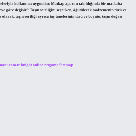
eleriyle kullanıma uygundur. Matkap aparatı takıldığında bir matkaba
 neye göre değişir? Taşın sertliğini seçerken, öğütülecek malzemenin türü ve
k olarak, taşın sertliği ayrıca taş tanelerinin türü ve boyutu, taşın doğası
ntour.com.tr
knight online
nttgame
Sitemap