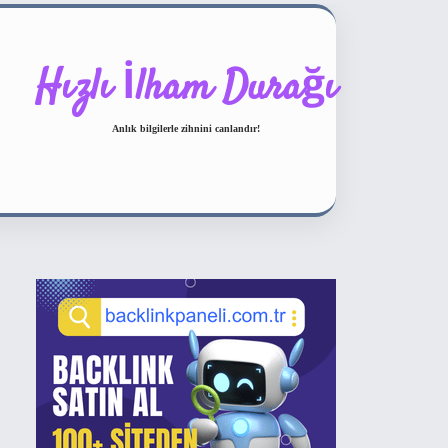
Hızlı İlham Durağı
Anlık bilgilerle zihnini canlandır!
Sidebar
ilbet bahis sitesi