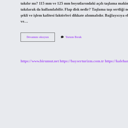
takılır mı? 115 mm ve 125 mm boyutlarındaki açılı taşlama makin
takılarak da kullanılabilir. Flap disk nedir? Taşlama taşı sertliği
şekli ve işlem kalitesi faktörleri dikkate alınmalıdır. Bağlayıcıya e
ve…
Taşlama
Devamını okuyun
Yorum Bırak
Taşı
Kaç
Mm
https://www.birumut.net
https://bayserturizm.com.tr
https://kaleha