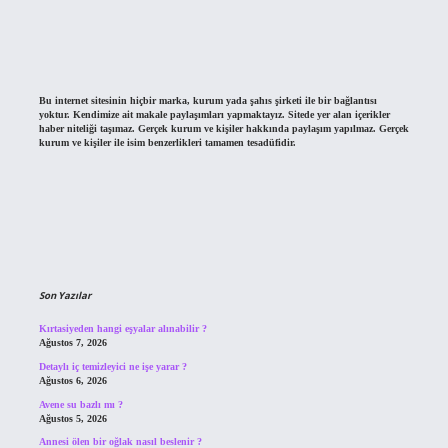
Bu internet sitesinin hiçbir marka, kurum yada şahıs şirketi ile bir bağlantısı
yoktur. Kendimize ait makale paylaşımları yapmaktayız. Sitede yer alan içerikler
haber niteliği taşımaz. Gerçek kurum ve kişiler hakkında paylaşım yapılmaz. Gerçek
kurum ve kişiler ile isim benzerlikleri tamamen tesadüfidir.
Son Yazılar
Kırtasiyeden hangi eşyalar alınabilir ?
Ağustos 7, 2026
Detaylı iç temizleyici ne işe yarar ?
Ağustos 6, 2026
Avene su bazlı mı ?
Ağustos 5, 2026
Annesi ölen bir oğlak nasıl beslenir ?