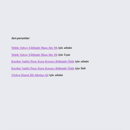
Son yorumlar
Yedek Subay Eğitimde Maaş Alır Mı
için
admin
Yedek Subay Eğitimde Maaş Alır Mı
için
Uçan
Kurtlar Vadisi Pusu Kara Kaçıncı Bölümde Öldü
için
admin
Kurtlar Vadisi Pusu Kara Kaçıncı Bölümde Öldü
için
Deli
Türkçe Hangi Dil Ailesine Ait
için
admin
ilbet bahis sitesi