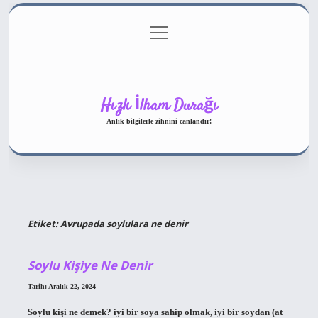
menüyü
Gizlilik Politikası
aç
Hakkımızda
Yasal Uyarı
Hızlı İlham Durağı
Anlık bilgilerle zihnini canlandır!
Etiket:
Avrupada soylulara ne denir
Soylu Kişiye Ne Denir
Tarih: Aralık 22, 2024
Soylu kişi ne demek? iyi bir soya sahip olmak, iyi bir soydan (at