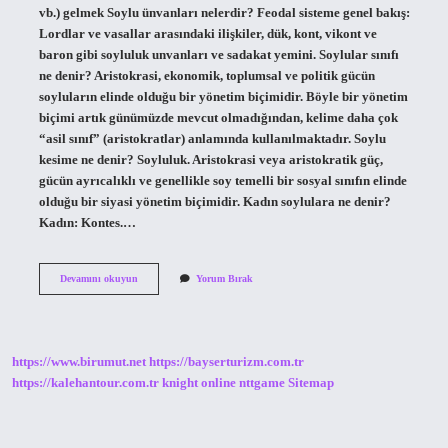
vb.) gelmek Soylu ünvanları nelerdir? Feodal sisteme genel bakış:
Lordlar ve vasallar arasındaki ilişkiler, dük, kont, vikont ve
baron gibi soyluluk unvanları ve sadakat yemini. Soylular sınıfı
ne denir? Aristokrasi, ekonomik, toplumsal ve politik gücün
soyluların elinde olduğu bir yönetim biçimidir. Böyle bir yönetim
biçimi artık günümüzde mevcut olmadığından, kelime daha çok
“asil sınıf” (aristokratlar) anlamında kullanılmaktadır. Soylu
kesime ne denir? Soyluluk. Aristokrasi veya aristokratik güç,
gücün ayrıcalıklı ve genellikle soy temelli bir sosyal sınıfın elinde
olduğu bir siyasi yönetim biçimidir. Kadın soylulara ne denir?
Kadın: Kontes.…
Soylu
Devamını okuyun
Yorum Bırak
Kişiye
Ne
Denir
https://www.birumut.net
https://bayserturizm.com.tr
https://kalehantour.com.tr
knight online
nttgame
Sitemap