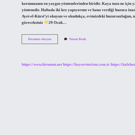
korunmanın en yaygın yöntemlerinden biridir. Kaya tuzu ne için ya
yöntemdir. Haftada iki kez yapıyorum ve bana verdiği huzura inan
Ayet-el-Kürsi’yi okuyun ve okudukça, evimizdeki huzursuzluğun, naz
göreceksiniz
29 Ocak…
Kaya
Devamını okuyun
Yorum Bırak
Tuzu
Yakmak
Ne
Ise
Yarar
https://www.birumut.net
https://bayserturizm.com.tr
https://kaleha