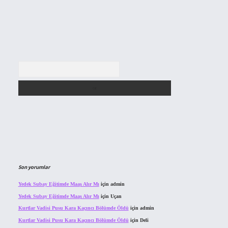
Arama
Son yorumlar
Yedek Subay Eğitimde Maaş Alır Mı
için
admin
Yedek Subay Eğitimde Maaş Alır Mı
için
Uçan
Kurtlar Vadisi Pusu Kara Kaçıncı Bölümde Öldü
için
admin
Kurtlar Vadisi Pusu Kara Kaçıncı Bölümde Öldü
için
Deli