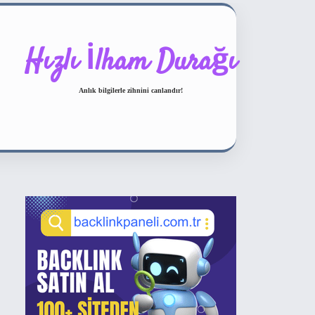
Hızlı İlham Durağı
Anlık bilgilerle zihnini canlandır!
Sidebar
ilbet bahis sitesi