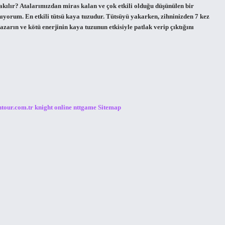
kılır? Atalarımızdan miras kalan ve çok etkili olduğu düşünülen bir
ıyorum. En etkili tütsü kaya tuzudur. Tütsüyü yakarken, zihninizden 7 kez
arın ve kötü enerjinin kaya tuzunun etkisiyle patlak verip çıktığını
ntour.com.tr
knight online
nttgame
Sitemap