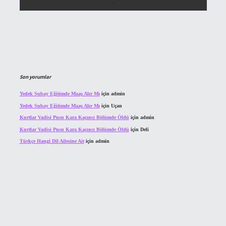
Son yorumlar
Yedek Subay Eğitimde Maaş Alır Mı
için
admin
Yedek Subay Eğitimde Maaş Alır Mı
için
Uçan
Kurtlar Vadisi Pusu Kara Kaçıncı Bölümde Öldü
için
admin
Kurtlar Vadisi Pusu Kara Kaçıncı Bölümde Öldü
için
Deli
Türkçe Hangi Dil Ailesine Ait
için
admin