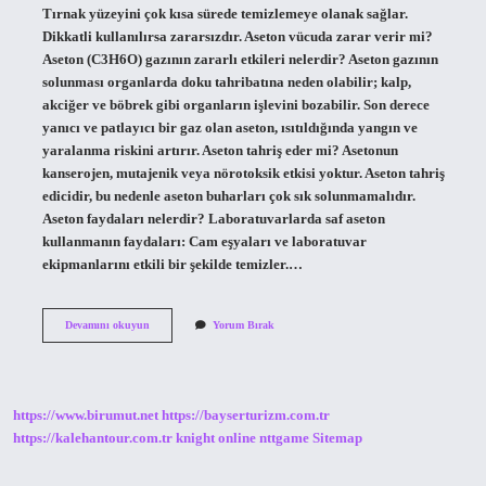
Tırnak yüzeyini çok kısa sürede temizlemeye olanak sağlar.
Dikkatli kullanılırsa zararsızdır. Aseton vücuda zarar verir mi?
Aseton (C3H6O) gazının zararlı etkileri nelerdir? Aseton gazının
solunması organlarda doku tahribatına neden olabilir; kalp,
akciğer ve böbrek gibi organların işlevini bozabilir. Son derece
yanıcı ve patlayıcı bir gaz olan aseton, ısıtıldığında yangın ve
yaralanma riskini artırır. Aseton tahriş eder mi? Asetonun
kanserojen, mutajenik veya nörotoksik etkisi yoktur. Aseton tahriş
edicidir, bu nedenle aseton buharları çok sık solunmamalıdır.
Aseton faydaları nelerdir? Laboratuvarlarda saf aseton
kullanmanın faydaları: Cam eşyaları ve laboratuvar
ekipmanlarını etkili bir şekilde temizler.…
Aseton
Devamını okuyun
Yorum Bırak
Ile
Yüz
Temizlenir
Mi
https://www.birumut.net
https://bayserturizm.com.tr
https://kalehantour.com.tr
knight online
nttgame
Sitemap