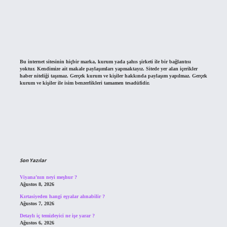
Bu internet sitesinin hiçbir marka, kurum yada şahıs şirketi ile bir bağlantısı
yoktur. Kendimize ait makale paylaşımları yapmaktayız. Sitede yer alan içerikler
haber niteliği taşımaz. Gerçek kurum ve kişiler hakkında paylaşım yapılmaz. Gerçek
kurum ve kişiler ile isim benzerlikleri tamamen tesadüfidir.
Son Yazılar
Viyana’nın neyi meşhur ?
Ağustos 8, 2026
Kırtasiyeden hangi eşyalar alınabilir ?
Ağustos 7, 2026
Detaylı iç temizleyici ne işe yarar ?
Ağustos 6, 2026