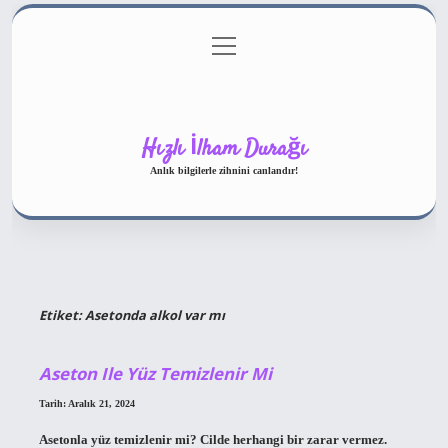
menüyü
Gizlilik Politikası
aç
Hakkımızda
Yasal Uyarı
Hızlı İlham Durağı
Anlık bilgilerle zihnini canlandır!
Etiket:
Asetonda alkol var mı
Aseton Ile Yüz Temizlenir Mi
Tarih: Aralık 21, 2024
Asetonla yüz temizlenir mi? Cilde herhangi bir zarar vermez.