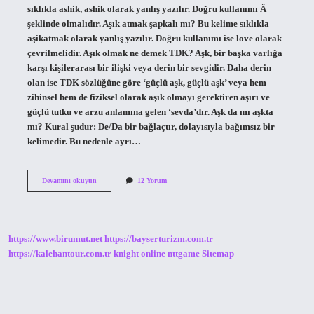
sıklıkla ashik, ashik olarak yanlış yazılır. Doğru kullanımı Ä
şeklinde olmalıdır. Aşık atmak şapkalı mı? Bu kelime sıklıkla
aşikatmak olarak yanlış yazılır. Doğru kullanımı ise love olarak
çevrilmelidir. Aşık olmak ne demek TDK? Aşk, bir başka varlığa
karşı kişilerarası bir ilişki veya derin bir sevgidir. Daha derin
olan ise TDK sözlüğüne göre ‘güçlü aşk, güçlü aşk’ veya hem
zihinsel hem de fiziksel olarak aşık olmayı gerektiren aşırı ve
güçlü tutku ve arzu anlamına gelen ‘sevda’dır. Aşk da mı aşkta
mı? Kural şudur: De/Da bir bağlaçtır, dolayısıyla bağımsız bir
kelimedir. Bu nedenle ayrı…
Aşıkın
Devamını okuyun
12 Yorum
Mı
Aşığın
Mı
https://www.birumut.net
https://bayserturizm.com.tr
https://kalehantour.com.tr
knight online
nttgame
Sitemap