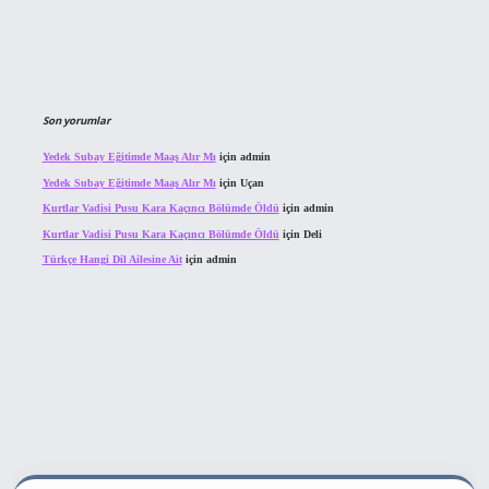
Son yorumlar
Yedek Subay Eğitimde Maaş Alır Mı
için
admin
Yedek Subay Eğitimde Maaş Alır Mı
için
Uçan
Kurtlar Vadisi Pusu Kara Kaçıncı Bölümde Öldü
için
admin
Kurtlar Vadisi Pusu Kara Kaçıncı Bölümde Öldü
için
Deli
Türkçe Hangi Dil Ailesine Ait
için
admin
ahis sitesi