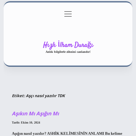
menüyü
Gizlilik Politikası
aç
Hakkımızda
Yasal Uyarı
Hızlı İlham Durağı
Anlık bilgilerle zihnini canlandır!
Etiket:
Aşçı nasıl yazılır TDK
Aşıkın Mı Aşığın Mı
Tarih: Ekim 10, 2024
Aşığın nasıl yazılır? ASHİK KELİMESİNİN ANLAMI Bu kelime