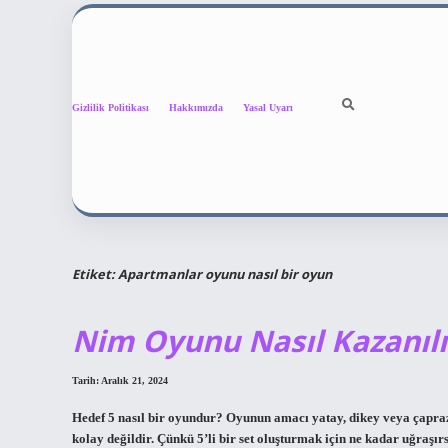
Gizlilik Politikası
Hakkımızda
Yasal Uyarı
Etiket:
Apartmanlar oyunu nasıl bir oyun
Nim Oyunu Nasıl Kazanılı
Tarih: Aralık 21, 2024
Hedef 5 nasıl bir oyundur? Oyunun amacı yatay, dikey veya çapraz o
kolay değildir. Çünkü 5’li bir set oluşturmak için ne kadar uğraşı