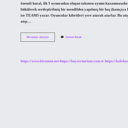
önemli kural, ilk 5 oyuncudan oluşan takımın oyunu kazanmasıdır.
bükülerek sertleştirilmiş bir mendilden yapılmış bir baş (kamçıya 
ise TEAMS yazar. Oyuncular kibritleri yere atarak atarlar. Bu atı
atışı…
Nim
Devamını okuyun
Yorum Bırak
Oyunu
Nasıl
Kazanılır
https://www.birumut.net
https://bayserturizm.com.tr
https://kaleha