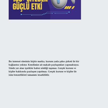
Bu internet sitesinin hiçbir marka, kurum yada şahıs şirketi ile bir
bağlantısı yoktur. Kendimize ait makale paylaşımları yapmaktayız.
Sitede yer alan içerikler haber niteliği taşımaz. Gerçek kurum ve
kişiler hakkında paylaşım yapılmaz. Gerçek kurum ve kişiler ile
isim benzerlikleri tamamen tesadüfidir.