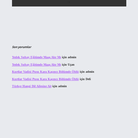
Son yorumlar
Yedek Subay Eğitimde Maaş Alır Mı
için
admin
Yedek Subay Eğitimde Maaş Alır Mı
için
Uçan
Kurtlar Vadisi Pusu Kara Kaçıncı Bölümde Öldü
için
admin
Kurtlar Vadisi Pusu Kara Kaçıncı Bölümde Öldü
için
Deli
Türkçe Hangi Dil Ailesine Ait
için
admin