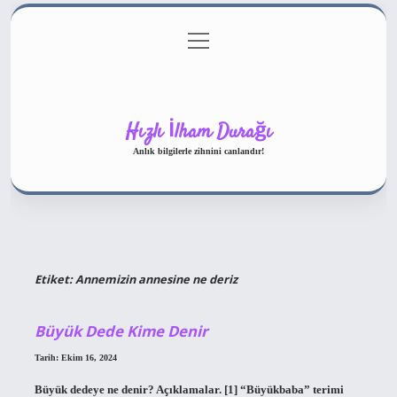
menüyü
Gizlilik Politikası
aç
Hakkımızda
Yasal Uyarı
Hızlı İlham Durağı
Anlık bilgilerle zihnini canlandır!
Etiket:
Annemizin annesine ne deriz
Büyük Dede Kime Denir
Tarih: Ekim 16, 2024
Büyük dedeye ne denir? Açıklamalar. [1] “Büyükbaba” terimi