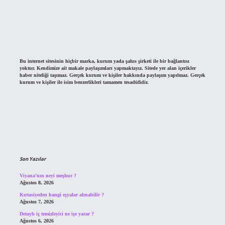
Bu internet sitesinin hiçbir marka, kurum yada şahıs şirketi ile bir bağlantısı
yoktur. Kendimize ait makale paylaşımları yapmaktayız. Sitede yer alan içerikler
haber niteliği taşımaz. Gerçek kurum ve kişiler hakkında paylaşım yapılmaz. Gerçek
kurum ve kişiler ile isim benzerlikleri tamamen tesadüfidir.
Son Yazılar
Viyana’nın neyi meşhur ?
Ağustos 8, 2026
Kırtasiyeden hangi eşyalar alınabilir ?
Ağustos 7, 2026
Detaylı iç temizleyici ne işe yarar ?
Ağustos 6, 2026