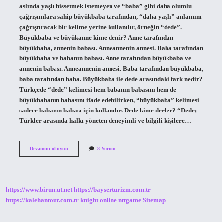
aslında yaşlı hissetmek istemeyen ve “baba” gibi daha olumlu
çağrışımlara sahip büyükbaba tarafından, “daha yaşlı” anlamını
çağrıştıracak bir kelime yerine kullanılır, örneğin “dede”.
Büyükbaba ve büyükanne kime denir? Anne tarafından
büyükbaba, annenin babası. Anneannenin annesi. Baba tarafından
büyükbaba ve babanın babası. Anne tarafından büyükbaba ve
annenin babası. Anneannenin annesi. Baba tarafından büyükbaba,
baba tarafından baba. Büyükbaba ile dede arasındaki fark nedir?
Türkçede “dede” kelimesi hem babanın babasını hem de
büyükbabanın babasını ifade edebilirken, “büyükbaba” kelimesi
sadece babanın babası için kullanılır. Dede kime derler? “Dede;
Türkler arasında halkı yöneten deneyimli ve bilgili kişilere…
Büyük
Devamını okuyun
8 Yorum
Dede
Kime
Denir
https://www.birumut.net
https://bayserturizm.com.tr
https://kalehantour.com.tr
knight online
nttgame
Sitemap