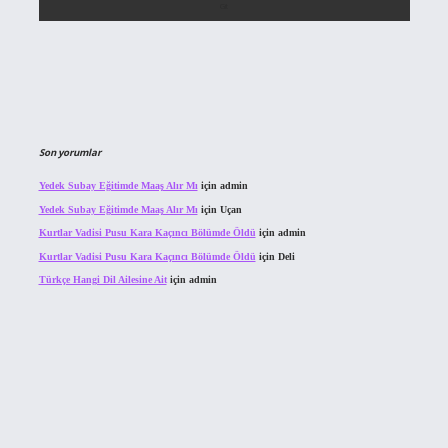
Son yorumlar
Yedek Subay Eğitimde Maaş Alır Mı
için
admin
Yedek Subay Eğitimde Maaş Alır Mı
için
Uçan
Kurtlar Vadisi Pusu Kara Kaçıncı Bölümde Öldü
için
admin
Kurtlar Vadisi Pusu Kara Kaçıncı Bölümde Öldü
için
Deli
Türkçe Hangi Dil Ailesine Ait
için
admin