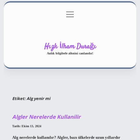
menüyü
Gizlilik Politikası
aç
Hakkımızda
Yasal Uyarı
Hızlı İlham Durağı
Anlık bilgilerle zihnini canlandır!
Etiket:
Alg yenir mi
Algler Nerelerde Kullanilir
Tarih: Ekim 13, 2024
Alg nerelerde kullanılır? Algler, bazı ülkelerde uzun yıllardır