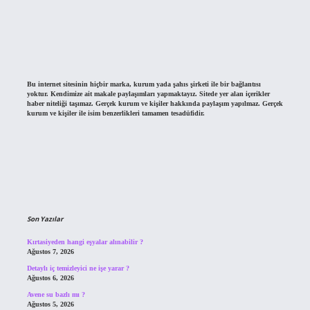
Bu internet sitesinin hiçbir marka, kurum yada şahıs şirketi ile bir bağlantısı
yoktur. Kendimize ait makale paylaşımları yapmaktayız. Sitede yer alan içerikler
haber niteliği taşımaz. Gerçek kurum ve kişiler hakkında paylaşım yapılmaz. Gerçek
kurum ve kişiler ile isim benzerlikleri tamamen tesadüfidir.
Son Yazılar
Kırtasiyeden hangi eşyalar alınabilir ?
Ağustos 7, 2026
Detaylı iç temizleyici ne işe yarar ?
Ağustos 6, 2026
Avene su bazlı mı ?
Ağustos 5, 2026