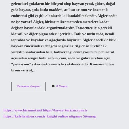
geleneksel gıdaların bir bileşeni olup hayvan yemi, gübre, doğal
gıda boyası, gıda katkı maddesi, atık su arıtımı ve kozmetik
endüstrisi gibi çeşitli alanlarda kullanılabilmektedir. Algler nedir
ne işe yarar? Algler, birkaç mikrometreden metrelere kadar
değişen boyutlardaki organizmalardır. Fotosentez için gerekli
klorofil ve diğer pigmentleri içerirler. Tatlı ve tuzlu suda, nemli
toprakta ve kayalar ve ağaçlarda büyürler. Algler öncelikle bitki-
hayvan zincirindeki dengeyi sağlarlar. Algler ne üretir? 17.
yüzyılın sonlarından beri, kahverengi deniz yosununun mineral
açısından zengin külü, sabun, cam, soda ve gübre üretimi için
“potasyum” çıkarmak amacıyla yakılmaktadır. Kimyasal olan
brom ve iyot,…
Algler
Devamını okuyun
8 Yorum
Nerelerde
Kullanilir
https://www.birumut.net
https://bayserturizm.com.tr
https://kalehantour.com.tr
knight online
nttgame
Sitemap