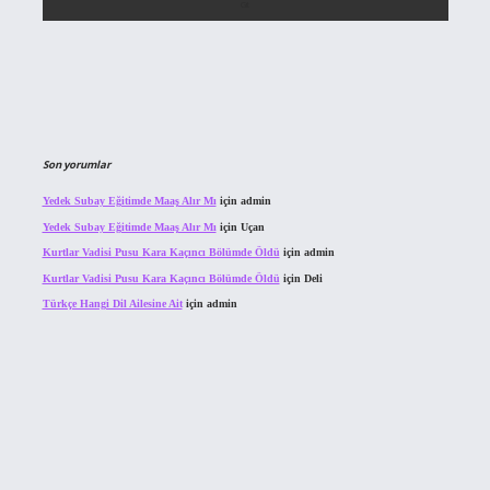
Son yorumlar
Yedek Subay Eğitimde Maaş Alır Mı
için
admin
Yedek Subay Eğitimde Maaş Alır Mı
için
Uçan
Kurtlar Vadisi Pusu Kara Kaçıncı Bölümde Öldü
için
admin
Kurtlar Vadisi Pusu Kara Kaçıncı Bölümde Öldü
için
Deli
Türkçe Hangi Dil Ailesine Ait
için
admin