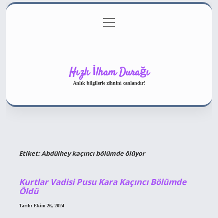
menüyü
Gizlilik Politikası
aç
Hakkımızda
Yasal Uyarı
Hızlı İlham Durağı
Anlık bilgilerle zihnini canlandır!
Etiket:
Abdülhey kaçıncı bölümde ölüyor
Kurtlar Vadisi Pusu Kara Kaçıncı Bölümde
Öldü
Tarih: Ekim 26, 2024