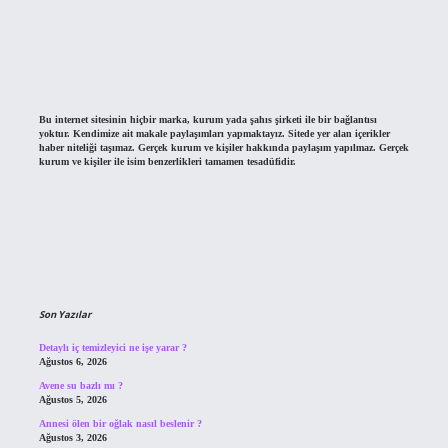
Bu internet sitesinin hiçbir marka, kurum yada şahıs şirketi ile bir bağlantısı
yoktur. Kendimize ait makale paylaşımları yapmaktayız. Sitede yer alan içerikler
haber niteliği taşımaz. Gerçek kurum ve kişiler hakkında paylaşım yapılmaz. Gerçek
kurum ve kişiler ile isim benzerlikleri tamamen tesadüfidir.
Son Yazılar
Detaylı iç temizleyici ne işe yarar ?
Ağustos 6, 2026
Avene su bazlı mı ?
Ağustos 5, 2026
Annesi ölen bir oğlak nasıl beslenir ?
Ağustos 3, 2026