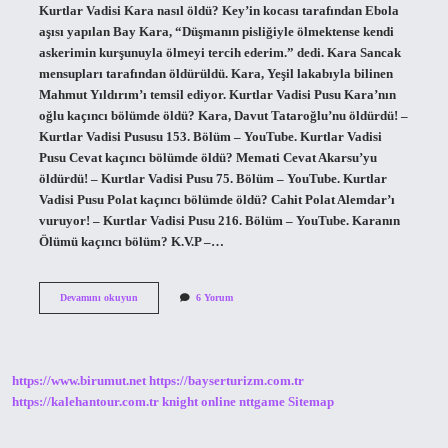
Kurtlar Vadisi Kara nasıl öldü? Key’in kocası tarafından Ebola
aşısı yapılan Bay Kara, “Düşmanın pisliğiyle ölmektense kendi
askerimin kurşunuyla ölmeyi tercih ederim.” dedi. Kara Sancak
mensupları tarafından öldürüldü. Kara, Yeşil lakabıyla bilinen
Mahmut Yıldırım’ı temsil ediyor. Kurtlar Vadisi Pusu Kara’nın
oğlu kaçıncı bölümde öldü? Kara, Davut Tataroğlu’nu öldürdü! –
Kurtlar Vadisi Pususu 153. Bölüm – YouTube. Kurtlar Vadisi
Pusu Cevat kaçıncı bölümde öldü? Memati Cevat Akarsu’yu
öldürdü! – Kurtlar Vadisi Pusu 75. Bölüm – YouTube. Kurtlar
Vadisi Pusu Polat kaçıncı bölümde öldü? Cahit Polat Alemdar’ı
vuruyor! – Kurtlar Vadisi Pusu 216. Bölüm – YouTube. Karanın
Ölümü kaçıncı bölüm? K.V.P –…
Kurtlar
Devamını okuyun
6 Yorum
Vadisi
Pusu
Kara
Kaçıncı
Bölümde
https://www.birumut.net
https://bayserturizm.com.tr
Öldü
https://kalehantour.com.tr
knight online
nttgame
Sitemap